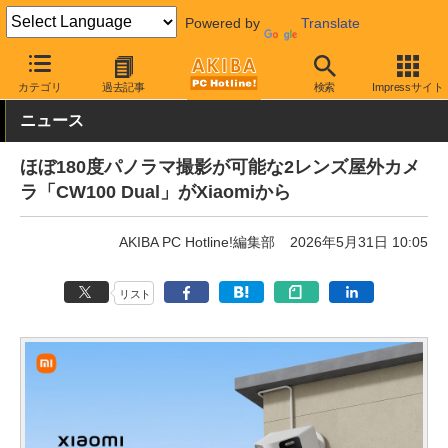
Powered by
Translate
AKIBA PC Hotline!
PC周辺機器
Web・ネットワークカメラ
ネ
カテゴリ
過去記事
検索
Impressサイト
ニュース
ほぼ180度パノラマ撮影が可能な2レンズ屋外カメ
ラ「CW100 Dual」がXiaomiから
AKIBA PC Hotline!編集部
2026年5月31日 10:05
リスト