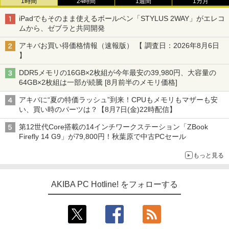
1時間
24時間
1週間
1カ月
iPadでもそのまま使えるボールペン「STYLUS 2WAY」がエレコ
ムから、ゼブラと共同開発
アキバお買い得価格情報（速報版） 【 調査日：2026年8月6日
】
DDR5メモリの16GB×2枚組が今年最安の39,980円、大容量の
64GB×2枚組は一部が続騰 [8月前半のメモリ価格]
アキバに“夏の特価ラッシュ”到来！CPUもメモリもマザーも安
い、買い時のパーツは？【8月7日(金)22時配信】
第12世代Core搭載の14インチワークステーション「ZBook
Firefly 14 G9」が79,800円！秋葉原で中古PCセール
もっと見る
AKIBA PC Hotline! をフォローする