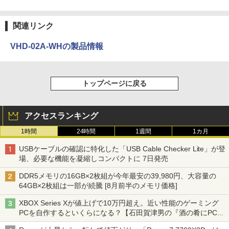
関連リンク
VHD-02A-WHの製品情報
トップページに戻る
アクセスランキング
1時間
24時間
1週間
1カ月
USBケーブルの確認に特化した「USB Cable Checker Lite」が登
場、必要な機能を凝縮しコンパクトに 7日発売
DDR5メモリの16GB×2枚組が今年最安の39,980円、大容量の
64GB×2枚組は一部が続騰 [8月前半のメモリ価格]
XBOX Series Xが値上げで10万円超え。近い性能のゲーミング
PCを自作するといくらになる？【石田賀津男の『酒の肴にPCゲ
ーム』】