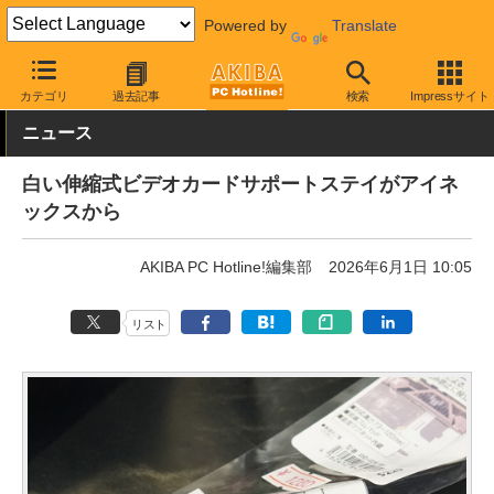
Powered by
Translate
AKIBA PC Hotline!
PCパーツ
ビデオカード（グラフィックボード
カテゴリ
過去記事
検索
Impressサイト
ニュース
白い伸縮式ビデオカードサポートステイがアイネ
ックスから
AKIBA PC Hotline!編集部
2026年6月1日 10:05
リスト