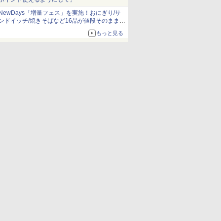
NewDays「増量フェス」を実施！おにぎり/サ
ンドイッチ/焼きそばなど16品が値段そのままで
ボリュームアップ
もっと見る