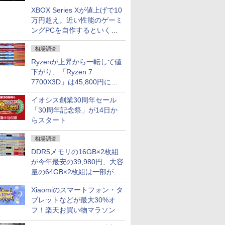
XBOX Series Xが値上げで10
万円超え。近い性能のゲーミ
ングPCを自作するといくら
になる？
相場調査
Ryzenが上昇から一転して値
下がり、「Ryzen 7
7700X3D」は45,800円に急
落し「Ryzen 7 7800X3D」
イオシス創業30周年セール
との価格逆転解消 [8月前半の
「30周年記念祭」が14日か
CPU価格]
らスタート
相場調査
DDR5メモリの16GB×2枚組
が今年最安の39,980円、大容
量の64GB×2枚組は一部が続
騰 [8月前半のメモリ価格]
Xiaomiのスマートフォン・タ
ブレットなどが最大30%オ
フ！楽天お買い物マラソン