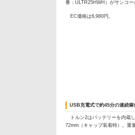
番：ULTR25HWH）がサンコ
EC価格は6,980円。
USB充電式で約45分の連続
トルン2はバッテリーを内蔵した
72mm（キャップ装着時）。重