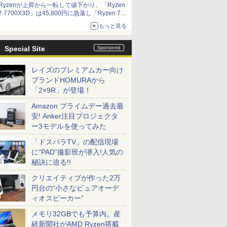
Ryzenが上昇から一転して値下がり、「Ryzen
7 7700X3D」は45,800円に急落し「Ryzen 7
7800X3D」との価格逆転解消 [8月前半のCPU
もっと見る
価格]
Special Site
レイズのプレミアムカー向け
ブランドHOMURAから
「2×9R」が登場！
Amazon プライムデー過去最
安! Anker注目プロジェクタ
ー3モデルを使ってみた
「ドスパラTV」の配信現場
に“PAD”撮影班が潜入!人気の
秘訣に迫る!!
クリエイティブが作った2万
円台の“小さなピュアオーデ
ィオスピーカー”
メモリ32GBでも予算内。産
経新聞社がAMD Ryzen搭載