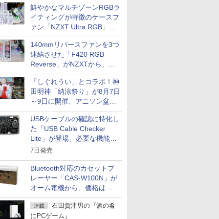
鮮やかなマルチゾーンRGBラ
イティングが特徴のケースフ
ァン「NZXT Ultra RGB」が
発売、計8製品
140mmリバースファンを3つ
連結させた「F420 RGB
Reverse」がNZXTから、単
一フレーム採用
「しぐれうい」とコラボ！神
田明神「納涼祭り」が8月7日
～9日に開催、アニソン盆踊
りや屋台グルメなどもあり
USBケーブルの確認に特化し
た「USB Cable Checker
Lite」が登場、必要な機能を
凝縮しコンパクトに
7日発売
Bluetooth対応のカセットプ
レーヤー「CAS-W100N」が
オーム電機から、価格は
5,940円
石田賀津男の『酒の肴
連載
にPCゲーム』