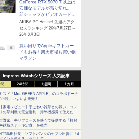
GeForce RTX 5070 Ti以上は
安価なモデルが売り切れ。一
部ショップがビデオカードの
購入制限を実施したニュース
AKIBA PC Hotline! 先週のアク
が注目を集める
セスランキング 26年7月27日～
26年8月3日
買い回りでAppleギフトカー
ドもお得！楽天市場お買い物
マラソン
Impress Watchシリーズ 人気記事
時間
24時間
1週間
1カ月
ミスド「Mrs. GREEN APPLE」のコラボドーナ
ツ4種、いよいよ発売！
【家電レビュー】手ごわい雑草との戦い、コメ
リの草刈機で完全勝利 掃除機感覚で使えた
吉野家、牛リブロースを熱々で提供する「極旨
牛鉄板ステーキ定食」を発売
NTT島田社長、ソフトバンクのセブン出資に「d
ポイント使えるようにして」