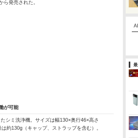
ーから発売された。
A
最
稼働が可能
シミ洗浄機。サイズは幅130×奥行46×高さ
量は約130g（キャップ、ストラップを含む）。