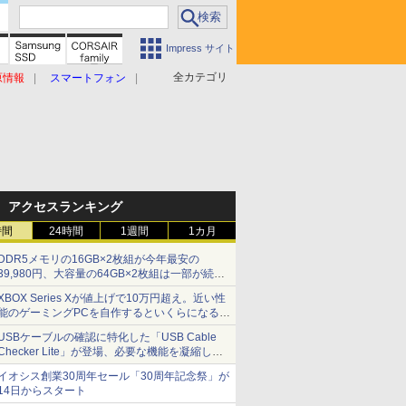
Impress サイト
全カテゴリ
原情報
スマートフォン
アクセスランキング
時間
24時間
1週間
1カ月
DDR5メモリの16GB×2枚組が今年最安の
39,980円、大容量の64GB×2枚組は一部が続騰
[8月前半のメモリ価格]
XBOX Series Xが値上げで10万円超え。近い性
能のゲーミングPCを自作するといくらになる？
【石田賀津男の『酒の肴にPCゲーム』】
USBケーブルの確認に特化した「USB Cable
Checker Lite」が登場、必要な機能を凝縮しコ
ンパクトに 7日発売
イオシス創業30周年セール「30周年記念祭」が
14日からスタート