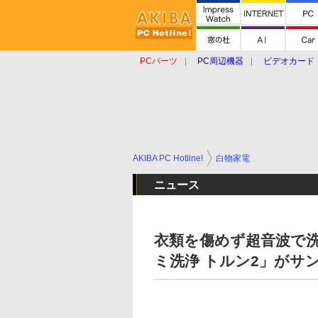
PCパーツ
PC周辺機器
ビデオカード
タブレット
おもしろグッズ
ショップ
AKIBA PC Hotline!
白物家電
ニュース
衣類を傷めず超音波で
ミ洗浄 トルン2」がサ