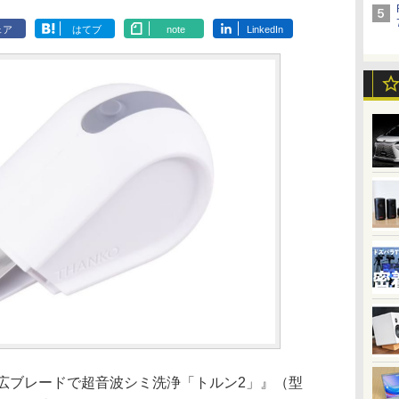
ェア
はてブ
note
LinkedIn
広ブレードで超音波シミ洗浄「トルン2」』（型