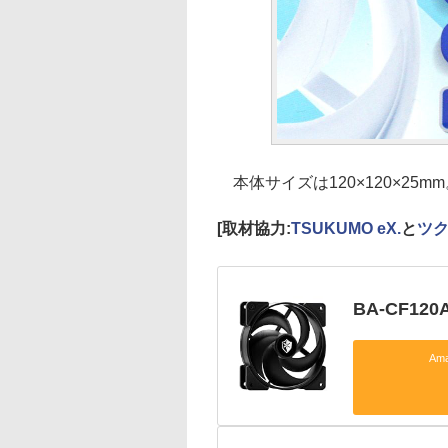
本体サイズは120×120×25m
[取材協力:
TSUKUMO eX.
と
ツ
BA-CF120
Am