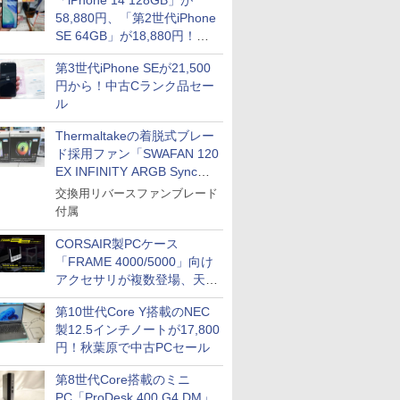
「iPhone 14 128GB」が
58,880円、「第2世代iPhone
SE 64GB」が18,880円！中
古Bランク品セール
第3世代iPhone SEが21,500
円から！中古Cランク品セー
ル
Thermaltakeの着脱式ブレー
ド採用ファン「SWAFAN 120
EX INFINITY ARGB Sync」
に単品パッケージ
交換用リバースファンブレード
付属
CORSAIR製PCケース
「FRAME 4000/5000」向け
アクセサリが複数登場、天然
木製パネルや背面コネクタ対
第10世代Core Y搭載のNEC
応トレイなど
製12.5インチノートが17,800
円！秋葉原で中古PCセール
第8世代Core搭載のミニ
PC「ProDesk 400 G4 DM」