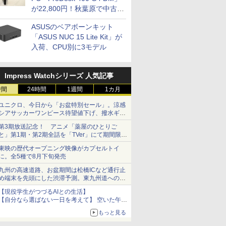
が22,800円！秋葉原で中古
PCセール
ASUSのベアボーンキット
「ASUS NUC 15 Lite Kit」が
入荷、CPU別に3モデル
Impress Watchシリーズ 人気記事
時間
24時間
1週間
1カ月
ユニクロ、今日から「お盆特別セール」。涼感
シアサッカーワンピース待望値下げ、撥水ギア
ショーツは1990円に
第3期放送記念！ アニメ「薬屋のひとりご
と」第1期・第2期全話を「TVer」にて期間限定
で順次無料配信開始
東映の歴代オープニング映像がカプセルトイ
に。全5種で8月下旬発売
九州の高速道路、お盆期間は松橋ICなど通行止
め端末を先頭にした渋滞予測。東九州道への迂
回は料金調整を実施
【現役学生がつづるAIとの生活】
【自分なら選ばない一日を考えて】 空いた午後
をチャッピーに捧げたら、思わぬ絶景に出会っ
もっと見る
た話