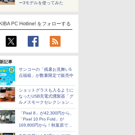
ー3モデルを使ってみた
KIBA PC Hotline! をフォローする
新記事
サンコーの「残暑お見舞い5
点福箱」が数量限定で販売中
ショットグラスも入るように
なったUSB充電式燻製器「グ
ルメスモークセレクション
2」がサンコーから
「Pixel 8」が42,300円から、
「Pixel 10 Pro Fold」が
169,800円から！秋葉原で中
古のPixelシリーズがお買い得