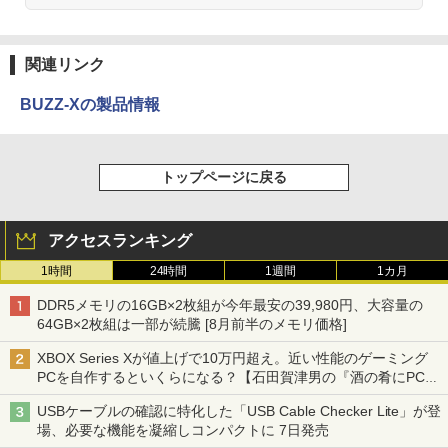
関連リンク
BUZZ-Xの製品情報
トップページに戻る
アクセスランキング
1時間
24時間
1週間
1カ月
DDR5メモリの16GB×2枚組が今年最安の39,980円、大容量の
64GB×2枚組は一部が続騰 [8月前半のメモリ価格]
XBOX Series Xが値上げで10万円超え。近い性能のゲーミング
PCを自作するといくらになる？【石田賀津男の『酒の肴にPCゲ
ーム』】
USBケーブルの確認に特化した「USB Cable Checker Lite」が登
場、必要な機能を凝縮しコンパクトに 7日発売