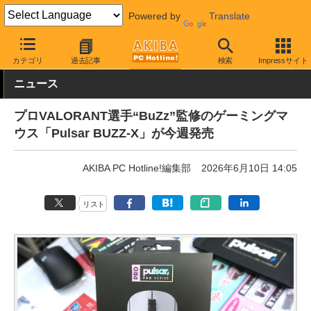
Powered by
Translate
AKIBA PC Hotline!
PC周辺機器
マウス
ゲーミングマウス
カテゴリ
過去記事
検索
Impressサイト
ニュース
プロVALORANT選手“BuZz”監修のゲーミングマ
ウス「Pulsar BUZZ-X」が今週発売
AKIBA PC Hotline!編集部
2026年6月10日 14:05
リスト