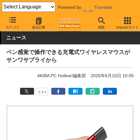
Powered by
Translate
AKIBA PC Hotline!
PC周辺機器
マウス
ワイヤレスマウス
カテゴリ
過去記事
検索
Impressサイト
ニュース
ペン感覚で操作できる充電式ワイヤレスマウスが
サンワサプライから
AKIBA PC Hotline!編集部
2026年6月10日 10:05
リスト