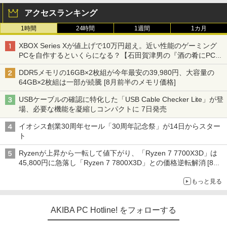
アクセスランキング
1時間
24時間
1週間
1カ月
XBOX Series Xが値上げで10万円超え。近い性能のゲーミング
PCを自作するといくらになる？【石田賀津男の『酒の肴にPCゲ
ーム』】
DDR5メモリの16GB×2枚組が今年最安の39,980円、大容量の
64GB×2枚組は一部が続騰 [8月前半のメモリ価格]
USBケーブルの確認に特化した「USB Cable Checker Lite」が登
場、必要な機能を凝縮しコンパクトに 7日発売
イオシス創業30周年セール「30周年記念祭」が14日からスター
ト
Ryzenが上昇から一転して値下がり、「Ryzen 7 7700X3D」は
45,800円に急落し「Ryzen 7 7800X3D」との価格逆転解消 [8月
前半のCPU価格]
もっと見る
AKIBA PC Hotline! をフォローする