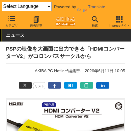
Powered by
Translate
AKIBA PC Hotline!
ガジェット
ゲーム機関連
カテゴリ
過去記事
検索
Impressサイト
ニュース
PSPの映像を大画面に出力できる「HDMIコンバー
ターV2」がコロンバスサークルから
AKIBA PC Hotline!編集部
2026年6月11日 10:05
リスト