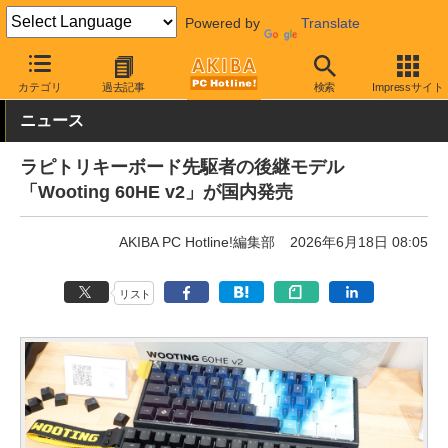
Powered by
Translate
AKIBA PC Hotline!
PC周辺機器
キーボード
その他
カテゴリ
過去記事
検索
Impressサイト
ニュース
ラピトリキーボード先駆者の後継モデル
「Wooting 60HE v2」が国内発売
AKIBA PC Hotline!編集部
2026年6月18日 08:05
リスト