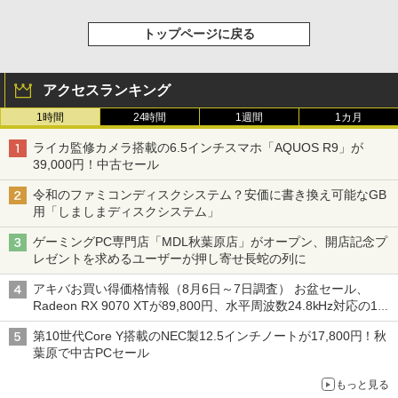
トップページに戻る
アクセスランキング
1時間
24時間
1週間
1カ月
ライカ監修カメラ搭載の6.5インチスマホ「AQUOS R9」が
39,000円！中古セール
令和のファミコンディスクシステム？安価に書き換え可能なGB
用「しましまディスクシステム」
ゲーミングPC専門店「MDL秋葉原店」がオープン、開店記念プ
レゼントを求めるユーザーが押し寄せ長蛇の列に
アキバお買い得価格情報（8月6日～7日調査） お盆セール、
Radeon RX 9070 XTが89,800円、水平周波数24.8kHz対応の17
型モニターが9,801円、暑さ指数連動セール ほか
第10世代Core Y搭載のNEC製12.5インチノートが17,800円！秋
葉原で中古PCセール
もっと見る