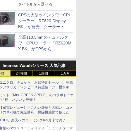
タイトルから選べる
CPSの大型ツインタワーCPU
クーラー「RZ820 Display
BK」が発売、クーラートッ
プに5インチ液晶搭載
全高118.5mmのデュアルタ
ワーCPUクーラー「RZ620M
X BK」がCPSから
Impress Watchシリーズ 人気記事
時間
24時間
1週間
1カ月
ユニクロ、今日から「お盆特別セール」。涼感
シアサッカーワンピース待望値下げ、撥水ギア
ショーツは1990円に
ミスド「Mrs. GREEN APPLE」のコラボドーナ
ツ4種、いよいよ発売！
【家電レビュー】手ごわい雑草との戦い、コメ
リの草刈機で完全勝利 掃除機感覚で使えた
KDDI、楽天へのローミングを9月末で終了
老舗のマウスユーティリティ「チューチューマ