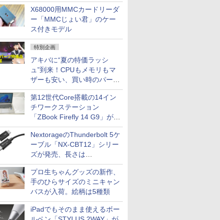
中古PCセール
X68000用MMCカードリーダ
ー「MMCじょい君」のケー
ス付きモデル
特別企画
アキバに“夏の特価ラッシ
ュ”到来！CPUもメモリもマ
ザーも安い、買い時のパーツ
は？【8月7日(金)22時配信】
第12世代Core搭載の14イン
チワークステーション
「ZBook Firefly 14 G9」が
79,800円！秋葉原で中古PC
NextorageのThunderbolt 5ケ
セール
ーブル「NX-CBT12」シリー
ズが発売、長さは
30cm/50cm/1mの3種類
プロ生ちゃんグッズの新作、
手のひらサイズのミニキャン
バスが入荷。絵柄は5種類
iPadでもそのまま使えるボー
ルペン「STYLUS 2WAY」が