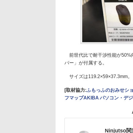
前世代比で耐干渉性能が50%向上して
バー」が付属する。
サイズは119.2×59×37.3mm。
[取材協力:
ふもっふのおみせシ
フマップAKIBA パソコン・デ
Ninjuts