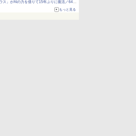
ウス」がAIの力を借りて15年ぶりに復活／64bit
化、Windows 10/11、「Chrome」も走り回
もっと見る
る。復活記念で2026年末まで500円