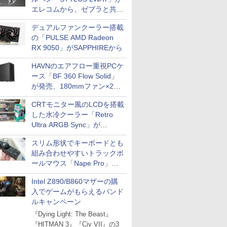
エレコムから、ゼブラと共同
開発
デュアルファンクーラー搭載
の「PULSE AMD Radeon
RX 9050」がSAPPHIREから
HAVNのエアフロー重視PCケ
ース「BF 360 Flow Solid」
が発売、180mmファン×2搭
載
CRTモニター風のLCDを搭載
した水冷クーラー「Retro
Ultra ARGB Sync」が
Thermaltakeから
スリム形状でキーボードとも
組み合わせやすいトラックボ
ールマウス「Nape Pro」が
Keychronから
Intel Z890/B860マザーの購
入でゲームがもらえるバンド
ルキャンペーン
『Dying Light: The Beast』
『HITMAN 3』『Civ VII』の3