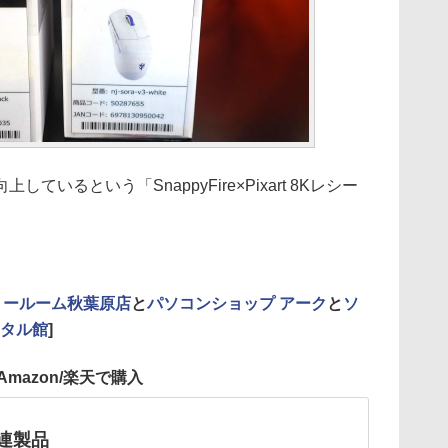
いるという「SnappyFire×Pixart 8Kレシー
ョールーム秋葉原店
と
パソコンショップ アーク
と
ソ
ジタル館
]
Amazon/楽天で購入
o関連製品