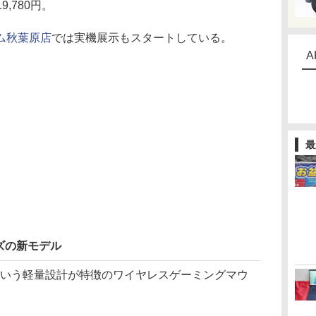
9,780円。
ム秋葉原店
では実機展示もスタートしている。
A
最
ズの新モデル
2gという軽量設計が特徴のワイヤレスゲーミングマウ