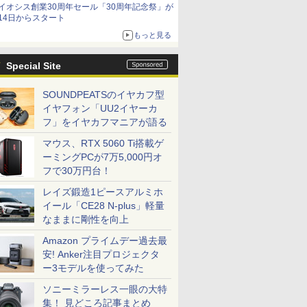
イオシス創業30周年セール「30周年記念祭」が
14日からスタート
もっと見る
Special Site
SOUNDPEATSのイヤカフ型
イヤフォン「UU2イヤーカ
フ」をイヤカフマニアが語る
マウス、RTX 5060 Ti搭載ゲ
ーミングPCが7万5,000円オ
フで30万円台！
レイズ鍛造1ピースアルミホ
イール「CE28 N-plus」軽量
なままに剛性を向上
Amazon プライムデー過去最
安! Anker注目プロジェクタ
ー3モデルを使ってみた
ソニーミラーレス一眼の大特
集！ 見どころ記事まとめ