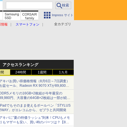
Impress サイト
全カテゴリ
原情報
スマートフォン
アクセスランキング
時間
24時間
1週間
1カ月
アキバお買い得価格情報（8月6日～7日調査）
お盆セール、Radeon RX 9070 XTが89,800
円、水平周波数24.8kHz対応の17型モニターが
DDR5メモリの16GB×2枚組が今年最安の
9,801円、暑さ指数連動セール ほか
39,980円、大容量の64GB×2枚組は一部が続騰
[8月前半のメモリ価格]
iPadでもそのまま使えるボールペン「STYLUS
2WAY」がエレコムから、ゼブラと共同開発
アキバに“夏の特価ラッシュ”到来！CPUもメモ
リもマザーも安い、買い時のパーツは？【8月7
日(金)22時配信】