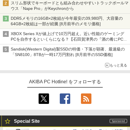
スリム形状でキーボードとも組み合わせやすいトラックボールマ
ウス「Nape Pro」がKeychronから
DDR5メモリの16GB×2枚組が今年最安の39,980円、大容量の
64GB×2枚組は一部が続騰 [8月前半のメモリ価格]
XBOX Series Xが値上げで10万円超え。近い性能のゲーミング
PCを自作するといくらになる？【石田賀津男の『酒の肴にPCゲ
ーム』】
Sandisk(Western Digital)製SSDの特価・下落が顕著、最速級の
「SN8100」8TBが一時17万円割れ [8月前半のSSD価格]
もっと見る
AKIBA PC Hotline! をフォローする
Special Site