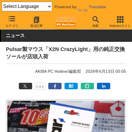
Powered by
Translate
AKIBA PC Hotline!
PC周辺機器
マウス
マウス関連アクセサリ
カテゴリ
過去記事
検索
Impressサイト
ニュース
Pulsar製マウス「X2N CrazyLight」用の純正交換
ソールが店頭入荷
AKIBA PC Hotline!編集部
2026年6月13日 00:05
リスト