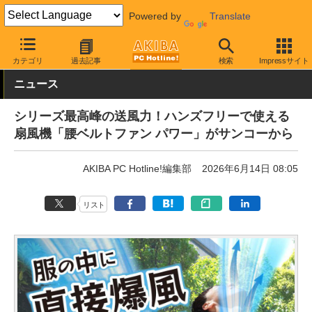
Powered by
Translate
AKIBA PC Hotline!
白物家電
カテゴリ
過去記事
検索
Impressサイト
ニュース
シリーズ最高峰の送風力！ハンズフリーで使える
扇風機「腰ベルトファン パワー」がサンコーから
AKIBA PC Hotline!編集部
2026年6月14日 08:05
リスト