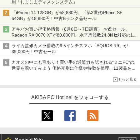
用「しましまディスクシステム」
「iPhone 14 128GB」が58,880円、「第2世代iPhone SE
64GB」が18,880円！中古Bランク品セール
アキバお買い得価格情報（8月6日～7日調査） お盆セール、
Radeon RX 9070 XTが89,800円、水平周波数24.8kHz対応の17
型モニターが9,801円、暑さ指数連動セール ほか
ライカ監修カメラ搭載の6.5インチスマホ「AQUOS R9」が
39,000円！中古セール
カオスの中にも宝あり！買い手の通販力も試される“ミニPC”の
世界を覗いてみよう 価格帯別に仕様や特徴を整理、11製品をピ
ックアップ text by 石川 ひさよし
もっと見る
AKIBA PC Hotline! をフォローする
Special Site