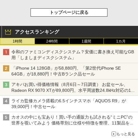
トップページに戻る
アクセスランキング
1時間
24時間
1週間
1カ月
令和のファミコンディスクシステム？安価に書き換え可能なGB
用「しましまディスクシステム」
「iPhone 14 128GB」が58,880円、「第2世代iPhone SE
64GB」が18,880円！中古Bランク品セール
アキバお買い得価格情報（8月6日～7日調査） お盆セール、
Radeon RX 9070 XTが89,800円、水平周波数24.8kHz対応の17
型モニターが9,801円、暑さ指数連動セール ほか
ライカ監修カメラ搭載の6.5インチスマホ「AQUOS R9」が
39,000円！中古セール
カオスの中にも宝あり！買い手の通販力も試される“ミニPC”の
世界を覗いてみよう 価格帯別に仕様や特徴を整理、11製品をピ
ックアップ text by 石川 ひさよし
もっと見る