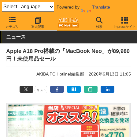
Powered by
Translate
AKIBA PC Hotline!
秋葉原情報
価格情報
特価情報
カテゴリ
過去記事
検索
Impressサイト
ニュース
Apple A18 Pro搭載の「MacBook Neo」が89,980
円！未使用品セール
AKIBA PC Hotline!編集部
2026年6月13日 11:05
リスト