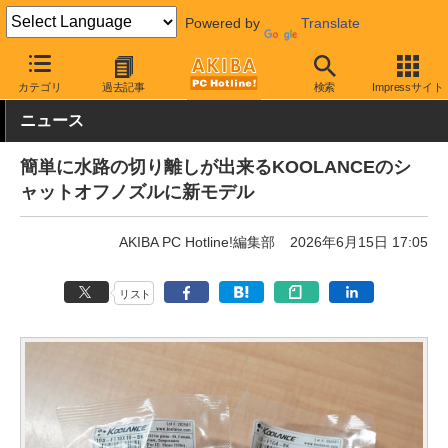
Powered by
Translate
AKIBA PC Hotline!
PCパーツ
水冷クーラー・パーツ
その他
カテゴリ
過去記事
検索
Impressサイト
ニュース
簡単に水路の切り離しが出来るKOOLANCEのシ
ャットオフノズルに新モデル
AKIBA PC Hotline!編集部
2026年6月15日 17:05
リスト