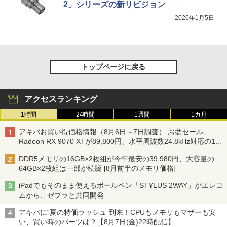
2」シリーズの新リビジョン
2026年1月5日
トップページに戻る
アクセスランキング
1時間
24時間
1週間
1カ月
アキバお買い得価格情報（8月6日～7日調査） お盆セール、
Radeon RX 9070 XTが89,800円、水平周波数24.8kHz対応の17
型モニターが9,801円、暑さ指数連動セール ほか
DDR5メモリの16GB×2枚組が今年最安の39,980円、大容量の
64GB×2枚組は一部が続騰 [8月前半のメモリ価格]
iPadでもそのまま使えるボールペン「STYLUS 2WAY」がエレコ
ムから、ゼブラと共同開発
アキバに“夏の特価ラッシュ”到来！CPUもメモリもマザーも安
い、買い時のパーツは？【8月7日(金)22時配信】