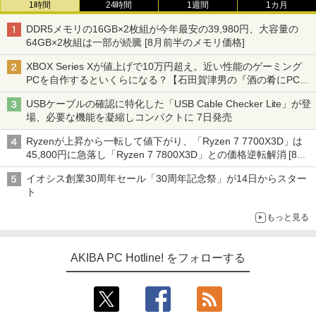
1時間
24時間
1週間
1カ月
DDR5メモリの16GB×2枚組が今年最安の39,980円、大容量の
64GB×2枚組は一部が続騰 [8月前半のメモリ価格]
XBOX Series Xが値上げで10万円超え。近い性能のゲーミング
PCを自作するといくらになる？【石田賀津男の『酒の肴にPCゲ
ーム』】
USBケーブルの確認に特化した「USB Cable Checker Lite」が登
場、必要な機能を凝縮しコンパクトに 7日発売
Ryzenが上昇から一転して値下がり、「Ryzen 7 7700X3D」は
45,800円に急落し「Ryzen 7 7800X3D」との価格逆転解消 [8月
前半のCPU価格]
イオシス創業30周年セール「30周年記念祭」が14日からスター
ト
もっと見る
AKIBA PC Hotline! をフォローする