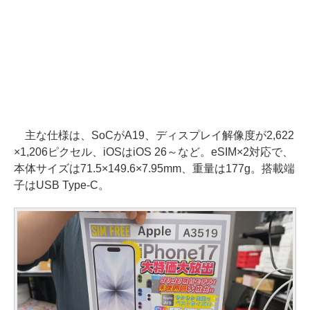
主な仕様は、SoCがA19、ディスプレイ解像度が2,622
×1,206ピクセル、iOSはiOS 26～など。eSIM×2対応で、
本体サイズは71.5×149.6×7.95mm、重量は177g。搭載端
子はUSB Type-C。