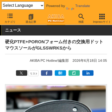
Powered by
Translate
AKIBA PC Hotline!
PC周辺機器
マウス
マウス関連アクセサリ
カテゴリ
過去記事
検索
Impressサイト
ニュース
硬化PTFE+PORONフォーム付きの交換用ドット
マウスソールがGLSSWRKSから
AKIBA PC Hotline!編集部
2026年6月18日 14:05
リスト