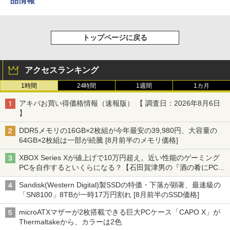
品情報
トップページに戻る
アクセスランキング
1時間
24時間
1週間
1カ月
アキバお買い得価格情報（速報版） 【 調査日：2026年8月6日
】
DDR5メモリの16GB×2枚組が今年最安の39,980円、大容量の
64GB×2枚組は一部が続騰 [8月前半のメモリ価格]
XBOX Series Xが値上げで10万円超え。近い性能のゲーミング
PCを自作するといくらになる？【石田賀津男の『酒の肴にPCゲ
ーム』】
Sandisk(Western Digital)製SSDの特価・下落が顕著、最速級の
「SN8100」8TBが一時17万円割れ [8月前半のSSD価格]
microATXマザーが2枚搭載できる巨大PCケース「CAPO X」が
Thermaltakeから、カラーは2色