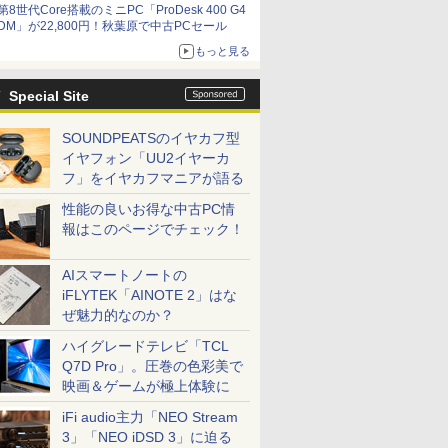
第8世代Core搭載のミニPC「ProDesk 400 G4
DM」が22,800円！秋葉原で中古PCセール
もっと見る
Special Site
SOUNDPEATSのイヤカフ型
イヤフォン「UU2イヤーカ
フ」をイヤカフマニアが語る
性能の良いお得な中古PC情
報はこのページでチェック！
AIスマートノートの
iFLYTEK「AINOTE 2」はな
ぜ魅力的なのか？
ハイグレードテレビ「TCL
Q7D Pro」。圧巻の色彩美で
映画＆ゲームが極上体験に
iFi audio主力「NEO Stream
3」「NEO iDSD 3」に迫る