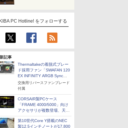
KIBA PC Hotline! をフォローする
新記事
Thermaltakeの着脱式ブレー
ド採用ファン「SWAFAN 120
EX INFINITY ARGB Sync」
に単品パッケージ
交換用リバースファンブレード
付属
CORSAIR製PCケース
「FRAME 4000/5000」向け
アクセサリが複数登場、天然
木製パネルや背面コネクタ対
第10世代Core Y搭載のNEC
応トレイなど
製12.5インチノートが17,800