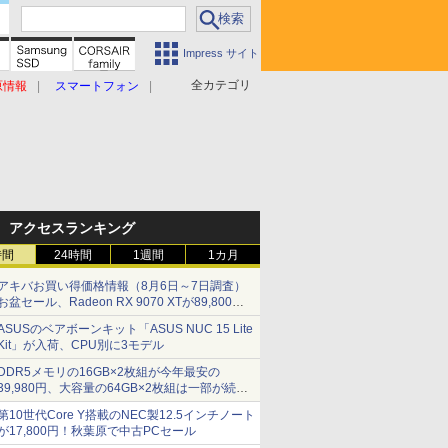
Impress サイト
全カテゴリ
原情報
スマートフォン
アクセスランキング
時間
24時間
1週間
1カ月
アキバお買い得価格情報（8月6日～7日調査）
お盆セール、Radeon RX 9070 XTが89,800
円、水平周波数24.8kHz対応の17型モニターが
ASUSのベアボーンキット「ASUS NUC 15 Lite
9,801円、暑さ指数連動セール ほか
Kit」が入荷、CPU別に3モデル
DDR5メモリの16GB×2枚組が今年最安の
39,980円、大容量の64GB×2枚組は一部が続騰
[8月前半のメモリ価格]
第10世代Core Y搭載のNEC製12.5インチノート
が17,800円！秋葉原で中古PCセール