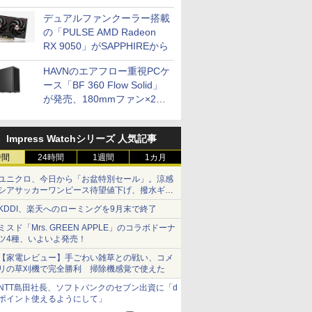
開発
デュアルファンクーラー搭載
の「PULSE AMD Radeon
RX 9050」がSAPPHIREから
HAVNのエアフロー重視PCケ
ース「BF 360 Flow Solid」
が発売、180mmファン×2搭
載
Impress Watchシリーズ 人気記事
時間
24時間
1週間
1カ月
ユニクロ、今日から「お盆特別セール」。涼感
シアサッカーワンピース待望値下げ、撥水ギア
ショーツは1990円に
KDDI、楽天へのローミングを9月末で終了
ミスド「Mrs. GREEN APPLE」のコラボドーナ
ツ4種、いよいよ発売！
【家電レビュー】手ごわい雑草との戦い、コメ
リの草刈機で完全勝利 掃除機感覚で使えた
NTT島田社長、ソフトバンクのセブン出資に「d
ポイント使えるようにして」