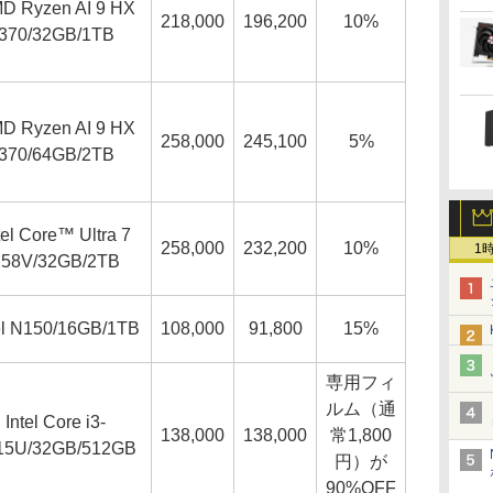
D Ryzen AI 9 HX
218,000
196,200
10%
370/32GB/1TB
D Ryzen AI 9 HX
258,000
245,100
5%
370/64GB/2TB
tel Core™ Ultra 7
258,000
232,200
10%
1
258V/32GB/2TB
el N150/16GB/1TB
108,000
91,800
15%
専用フィ
ルム（通
Intel Core i3-
138,000
138,000
常1,800
15U/32GB/512GB
円）が
90%OFF