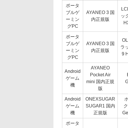
ポータ
L
ブルゲ
AYANEO 3 国
ック
ーミン
内正規版
H
グPC
ポータ
O
ブルゲ
AYANEO 3 国
ラッ
ーミン
内正規版
9 
グPC
AYANEO
Android
Pocket Air
ゲーム
mini 国内正規
G
機
版
Android
ONEXSUGAR
ゲーム
SUGAR1 国内
ク
機
正規版
Ge
ポータ