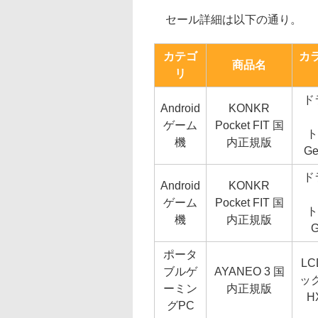
セール詳細は以下の通り。
カテゴ
カラ
商品名
リ
ド
Android
KONKR
ゲーム
Pocket FIT 国
ト
機
内正規版
Ge
ド
Android
KONKR
ゲーム
Pocket FIT 国
ト
機
内正規版
G
ポータ
L
ブルゲ
AYANEO 3 国
ック
ーミン
内正規版
H
グPC