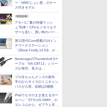
ー「MMCじょい君」のケー
ス付きモデル
特別企画
アキバに“夏の特価ラッシ
ュ”到来！CPUもメモリもマ
ザーも安い、買い時のパーツ
は？【8月7日(金)22時配信】
第12世代Core搭載の14イン
チワークステーション
「ZBook Firefly 14 G9」が
79,800円！秋葉原で中古PC
NextorageのThunderbolt 5ケ
セール
ーブル「NX-CBT12」シリー
ズが発売、長さは
30cm/50cm/1mの3種類
プロ生ちゃんグッズの新作、
手のひらサイズのミニキャン
バスが入荷。絵柄は5種類
iPadでもそのまま使えるボー
ルペン「STYLUS 2WAY」が
エレコムから、ゼブラと共同