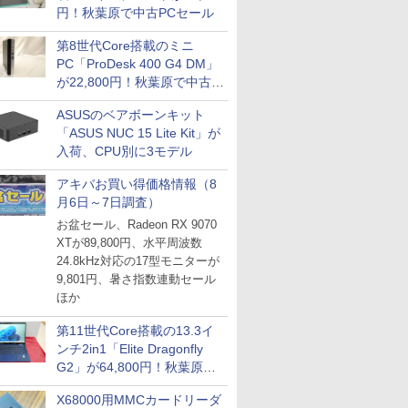
円！秋葉原で中古PCセール
第8世代Core搭載のミニ
PC「ProDesk 400 G4 DM」
が22,800円！秋葉原で中古
PCセール
ASUSのベアボーンキット
「ASUS NUC 15 Lite Kit」が
入荷、CPU別に3モデル
アキバお買い得価格情報（8
月6日～7日調査）
お盆セール、Radeon RX 9070
XTが89,800円、水平周波数
24.8kHz対応の17型モニターが
9,801円、暑さ指数連動セール
ほか
第11世代Core搭載の13.3イ
ンチ2in1「Elite Dragonfly
G2」が64,800円！秋葉原で
中古PCセール
X68000用MMCカードリーダ