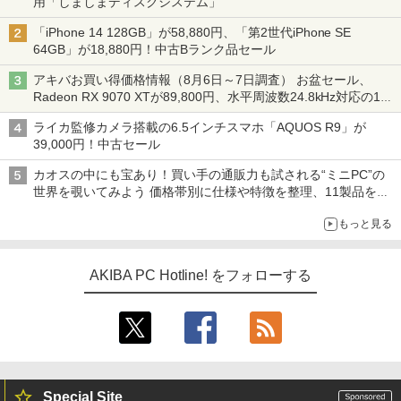
用「しましまディスクシステム」
「iPhone 14 128GB」が58,880円、「第2世代iPhone SE
64GB」が18,880円！中古Bランク品セール
アキバお買い得価格情報（8月6日～7日調査） お盆セール、
Radeon RX 9070 XTが89,800円、水平周波数24.8kHz対応の17
型モニターが9,801円、暑さ指数連動セール ほか
ライカ監修カメラ搭載の6.5インチスマホ「AQUOS R9」が
39,000円！中古セール
カオスの中にも宝あり！買い手の通販力も試される“ミニPC”の
世界を覗いてみよう 価格帯別に仕様や特徴を整理、11製品をピ
ックアップ text by 石川 ひさよし
もっと見る
AKIBA PC Hotline! をフォローする
Special Site