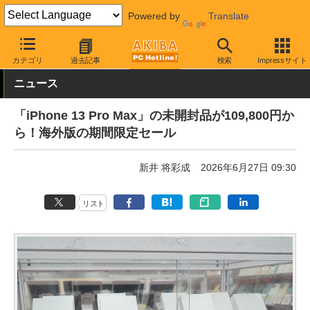
Powered by
Translate
AKIBA PC Hotline!
秋葉原情報
価格情報
特価情報
カテゴリ
過去記事
検索
Impressサイト
ニュース
「iPhone 13 Pro Max」の未開封品が109,800円か
ら！海外版の期間限定セール
新井 将彩成
2026年6月27日 09:30
リスト