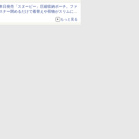
発売から2週間は20%オフになるセールが実施
本日発売「スヌーピー」圧縮収納ポーチ。ファ
スナー閉めるだけで着替えや荷物がスリムにま
とまる
もっと見る