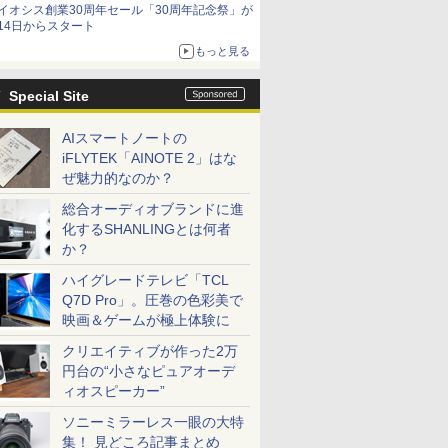
イオシス創業30周年セール「30周年記念祭」が
価格]
14日からスタート
もっと見る
Special Site
AIスマートノートの
iFLYTEK「AINOTE 2」はな
ぜ魅力的なのか？
総合オーディオブランドに進
化するSHANLINGとは何者
か？
ハイグレードテレビ「TCL
Q7D Pro」。圧巻の色彩美で
映画＆ゲームが極上体験に
クリエイティブが作った2万
円台の“小さなピュアオーデ
ィオスピーカー”
ソニーミラーレス一眼の大特
集！ 見どころ記事まとめ