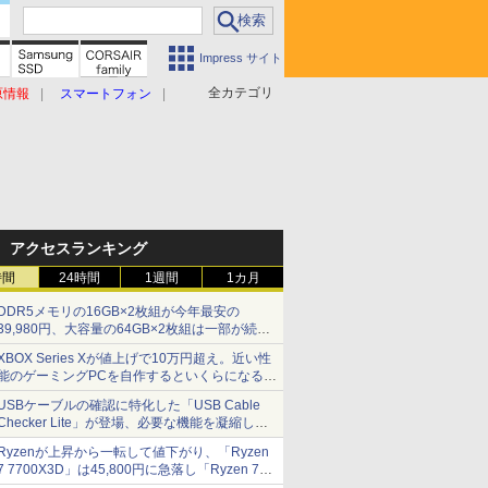
Impress サイト
全カテゴリ
原情報
スマートフォン
アクセスランキング
時間
24時間
1週間
1カ月
DDR5メモリの16GB×2枚組が今年最安の
39,980円、大容量の64GB×2枚組は一部が続騰
[8月前半のメモリ価格]
XBOX Series Xが値上げで10万円超え。近い性
能のゲーミングPCを自作するといくらになる？
【石田賀津男の『酒の肴にPCゲーム』】
USBケーブルの確認に特化した「USB Cable
Checker Lite」が登場、必要な機能を凝縮しコ
ンパクトに 7日発売
Ryzenが上昇から一転して値下がり、「Ryzen
7 7700X3D」は45,800円に急落し「Ryzen 7
7800X3D」との価格逆転解消 [8月前半のCPU