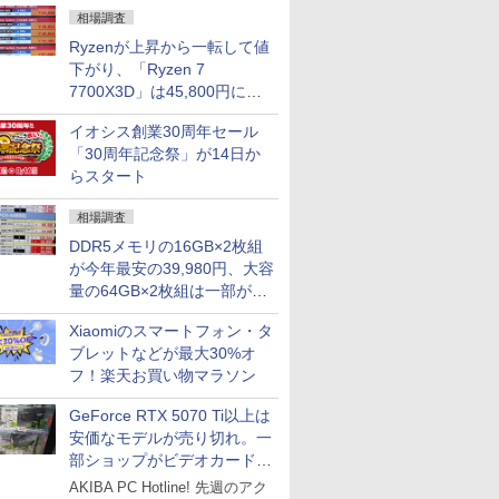
相場調査
Ryzenが上昇から一転して値
下がり、「Ryzen 7
7700X3D」は45,800円に急
落し「Ryzen 7 7800X3D」
イオシス創業30周年セール
との価格逆転解消 [8月前半の
「30周年記念祭」が14日か
CPU価格]
らスタート
相場調査
DDR5メモリの16GB×2枚組
が今年最安の39,980円、大容
量の64GB×2枚組は一部が続
騰 [8月前半のメモリ価格]
Xiaomiのスマートフォン・タ
ブレットなどが最大30%オ
フ！楽天お買い物マラソン
GeForce RTX 5070 Ti以上は
安価なモデルが売り切れ。一
部ショップがビデオカードの
購入制限を実施したニュース
AKIBA PC Hotline! 先週のアク