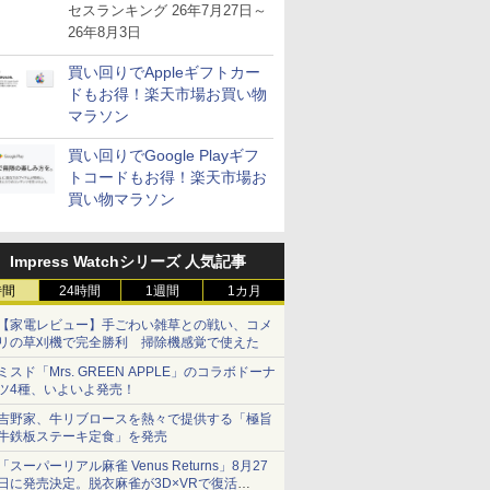
が注目を集める
セスランキング 26年7月27日～
26年8月3日
買い回りでAppleギフトカー
ドもお得！楽天市場お買い物
マラソン
買い回りでGoogle Playギフ
トコードもお得！楽天市場お
買い物マラソン
Impress Watchシリーズ 人気記事
時間
24時間
1週間
1カ月
【家電レビュー】手ごわい雑草との戦い、コメ
リの草刈機で完全勝利 掃除機感覚で使えた
ミスド「Mrs. GREEN APPLE」のコラボドーナ
ツ4種、いよいよ発売！
吉野家、牛リブロースを熱々で提供する「極旨
牛鉄板ステーキ定食」を発売
「スーパーリアル麻雀 Venus Returns」8月27
日に発売決定。脱衣麻雀が3D×VRで復活