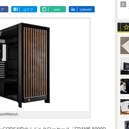
ェア
はてブ
note
LinkedIn
ack/Walnut」