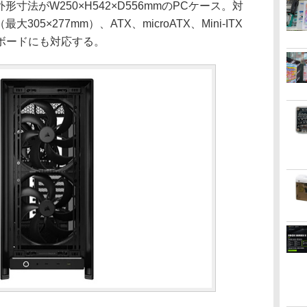
は外形寸法がW250×H542×D556mmのPCケース。対
05×277mm）、ATX、microATX、Mini-ITX
ボードにも対応する。