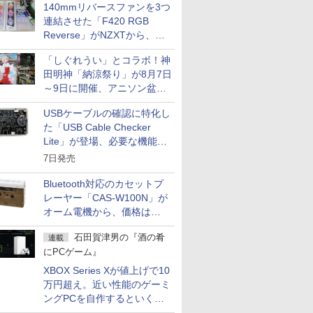
140mmリバースファンを3つ
連結させた「F420 RGB
Reverse」がNZXTから、単
一フレーム採用
「しぐれうい」とコラボ！神
田明神「納涼祭り」が8月7日
～9日に開催、アニソン盆踊
りや屋台グルメなどもあり
USBケーブルの確認に特化し
た「USB Cable Checker
Lite」が登場、必要な機能を
凝縮しコンパクトに
7日発売
Bluetooth対応のカセットプ
レーヤー「CAS-W100N」が
オーム電機から、価格は
5,940円
石田賀津男の『酒の肴
連載
にPCゲーム』
XBOX Series Xが値上げで10
万円超え。近い性能のゲーミ
ングPCを自作するといくら
になる？