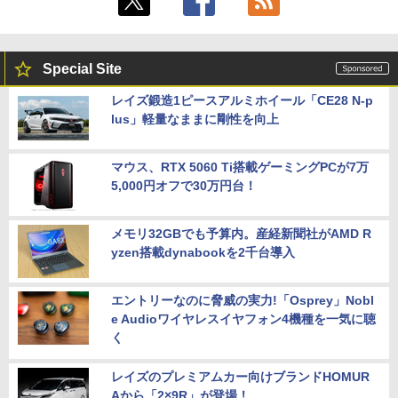
Special Site
レイズ鍛造1ピースアルミホイール「CE28 N-p
lus」軽量なままに剛性を向上
マウス、RTX 5060 Ti搭載ゲーミングPCが7万
5,000円オフで30万円台！
メモリ32GBでも予算内。産経新聞社がAMD R
yzen搭載dynabookを2千台導入
エントリーなのに脅威の実力!「Osprey」Nobl
e Audioワイヤレスイヤフォン4機種を一気に聴
く
レイズのプレミアムカー向けブランドHOMUR
Aから「2×9R」が登場！