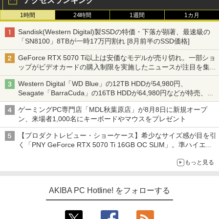
アクセスランキング
1時間
24時間
1週間
1カ月
Sandisk(Western Digital)製SSDの特価・下落が顕著、最速級の
「SN8100」8TBが一時17万円割れ [8月前半のSSD価格]
GeForce RTX 5070 Ti以上は安価なモデルが売り切れ。一部ショ
ップがビデオカードの購入制限を実施したニュースが注目を集め
る AKIBA PC Hotline! 先週のアクセスランキング 26年7月27日～
Western Digital「WD Blue」の12TB HDDが54,980円、
26年8月3日
Seagate「BarraCuda」の16TB HDDが64,980円などが特売、
NAS・ビジネス向けは上昇傾向 [8月前半のHDD価格]
ゲーミングPC専門店「MDL秋葉原店」が8月8日に新規オープ
ン、来場者1,000名にキーボードやマウスをプレゼント
【プロダクトレビュー・ショーケース】希少なサイズ感が目を引
く「PNY GeForce RTX 5070 Ti 16GB OC SLIM」。準ハイエン
ドでも2スロット厚で長さ30cm切り！スリムボディでもパフォ
もっと見る
ーマンスと冷却は万全 text by 内田 泰仁
AKIBA PC Hotline! をフォローする