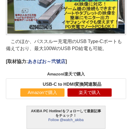
このほか、パススルー充電用のUSB Type-Cポートも
備えており、最大100WのUSB PD給電も可能。
[取材協力:
あきばお～弐號店
]
Amazon/楽天で購入
USB-C to HDMI変換関連製品
Amazonで購入
楽天で購入
AKIBA PC Hotline!をフォローして最新記事
をチェック！
Follow @watch_akiba