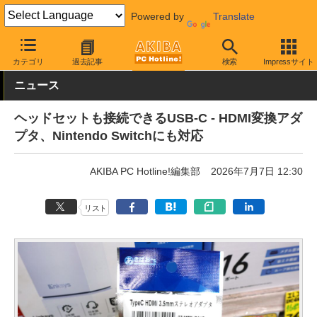
Powered by
Translate
AKIBA PC Hotline!
PC周辺機器
変換アダプタ
映像用変換アダ
カテゴリ
過去記事
検索
Impressサイト
ニュース
ヘッドセットも接続できるUSB-C - HDMI変換アダ
プタ、Nintendo Switchにも対応
AKIBA PC Hotline!編集部
2026年7月7日 12:30
リスト