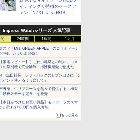
鮮やかなマルチゾーンRGBラ
イティングが特徴のケースフ
ァン「NZXT Ultra RGB」が
発売、計8製品
Impress Watchシリーズ 人気記事
時間
24時間
1週間
1カ月
ミスド「Mrs. GREEN APPLE」のコラボドーナ
ツ4種、いよいよ発売！
【家電レビュー】手ごわい雑草との戦い、コメ
リの草刈機で完全勝利 掃除機感覚で使えた
NTT島田社長、ソフトバンクのセブン出資に「d
ポイント使えるようにして」
吉野家、牛リブロースを熱々で提供する「極旨
牛鉄板ステーキ定食」を発売
【本日みつけたお買い得品】モトローラのスマ
ホが約1万7,000円で購入可能
もっと見る