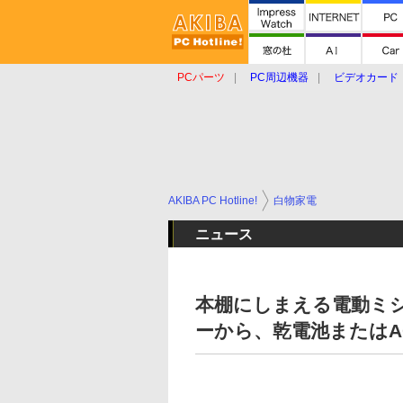
PCパーツ
PC周辺機器
ビデオカード
タブレット
おもしろグッズ
ショップ
AKIBA PC Hotline!
白物家電
ニュース
本棚にしまえる電動ミ
ーから、乾電池またはA