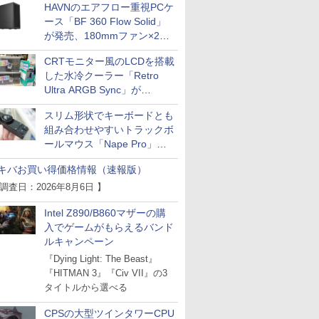
HAVNのエアフロー重視PCケ
ース「BF 360 Flow Solid」
が発売、180mmファン×2搭
載
CRTモニター風のLCDを搭載
した水冷クーラー「Retro
Ultra ARGB Sync」が
Thermaltakeから
スリム形状でキーボードとも
組み合わせやすいトラックボ
ールマウス「Nape Pro」が
Keychronから
キバお買い得価格情報（速報版）
 調査日：2026年8月6日 】
Intel Z890/B860マザーの購
入でゲームがもらえるバンド
ルキャンペーン
『Dying Light: The Beast』
『HITMAN 3』『Civ VII』の3
タイトルから選べる
CPSの大型ツインタワーCPU