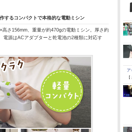
動作するコンパクトで本格的な電動ミシン
×高さ156mm、重量が約470gの電動ミシン。厚さ約
また、電源はACアダプターと乾電池の2種類に対応す
ア
【