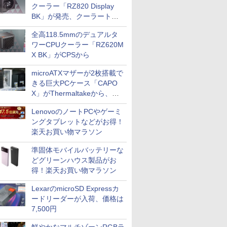
クーラー「RZ820 Display
BK」が発売、クーラートッ
プに5インチ液晶搭載
全高118.5mmのデュアルタ
ワーCPUクーラー「RZ620M
X BK」がCPSから
microATXマザーが2枚搭載で
きる巨大PCケース「CAPO
X」がThermaltakeから、カ
ラーは2色
LenovoのノートPCやゲーミ
ングタブレットなどがお得！
楽天お買い物マラソン
準固体モバイルバッテリーな
どグリーンハウス製品がお
得！楽天お買い物マラソン
LexarのmicroSD Expressカ
ードリーダーが入荷、価格は
7,500円