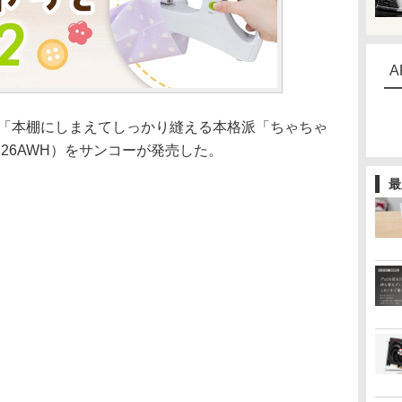
A
mmの「本棚にしまえてしっかり縫える本格派「ちゃちゃ
M26AWH）をサンコーが発売した。
最