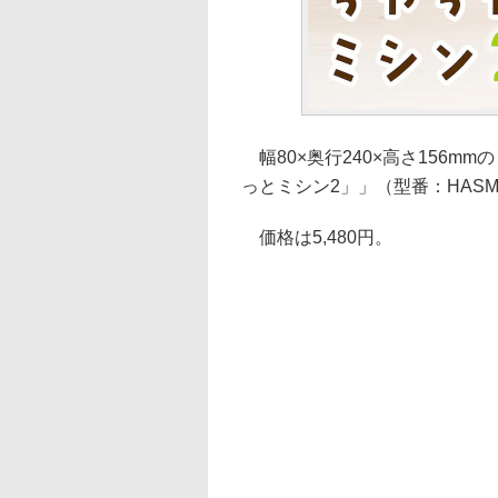
幅80×奥行240×高さ156
っとミシン2」」（型番：HAS
価格は5,480円。