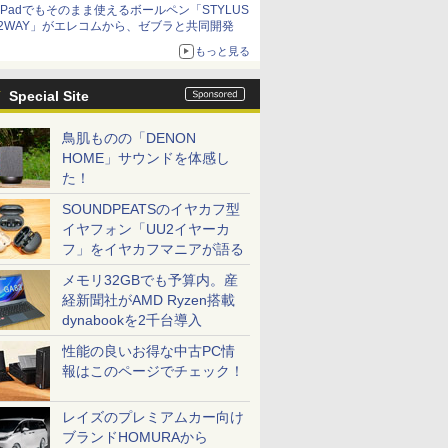
iPadでもそのまま使えるボールペン「STYLUS
2WAY」がエレコムから、ゼブラと共同開発
もっと見る
Special Site
鳥肌ものの「DENON
HOME」サウンドを体感し
た！
SOUNDPEATSのイヤカフ型
イヤフォン「UU2イヤーカ
フ」をイヤカフマニアが語る
メモリ32GBでも予算内。産
経新聞社がAMD Ryzen搭載
dynabookを2千台導入
性能の良いお得な中古PC情
報はこのページでチェック！
レイズのプレミアムカー向け
ブランドHOMURAから