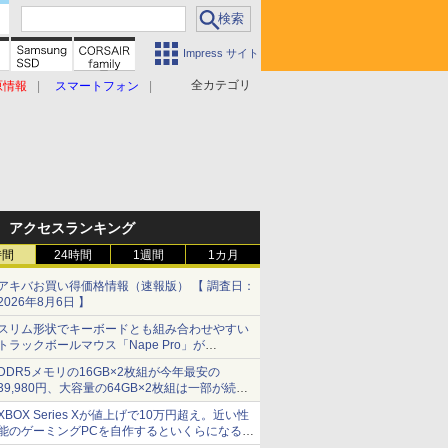
Impress サイト
全カテゴリ
原情報
スマートフォン
アクセスランキング
時間
24時間
1週間
1カ月
アキバお買い得価格情報（速報版） 【 調査日：
2026年8月6日 】
スリム形状でキーボードとも組み合わせやすい
トラックボールマウス「Nape Pro」が
Keychronから
DDR5メモリの16GB×2枚組が今年最安の
39,980円、大容量の64GB×2枚組は一部が続騰
[8月前半のメモリ価格]
XBOX Series Xが値上げで10万円超え。近い性
能のゲーミングPCを自作するといくらになる？
【石田賀津男の『酒の肴にPCゲーム』】