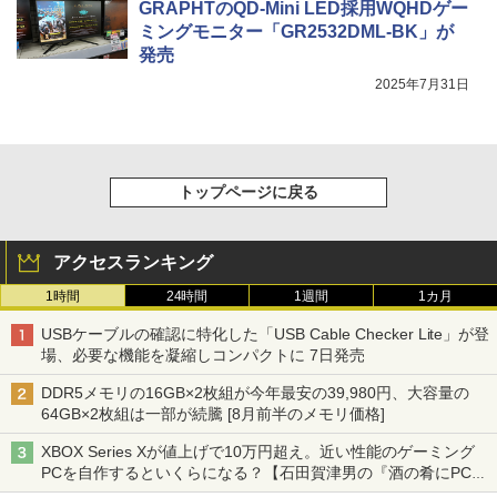
GRAPHTのQD-Mini LED採用WQHDゲー
ミングモニター「GR2532DML-BK」が
発売
2025年7月31日
トップページに戻る
アクセスランキング
1時間
24時間
1週間
1カ月
USBケーブルの確認に特化した「USB Cable Checker Lite」が登
場、必要な機能を凝縮しコンパクトに 7日発売
DDR5メモリの16GB×2枚組が今年最安の39,980円、大容量の
64GB×2枚組は一部が続騰 [8月前半のメモリ価格]
XBOX Series Xが値上げで10万円超え。近い性能のゲーミング
PCを自作するといくらになる？【石田賀津男の『酒の肴にPCゲ
ーム』】