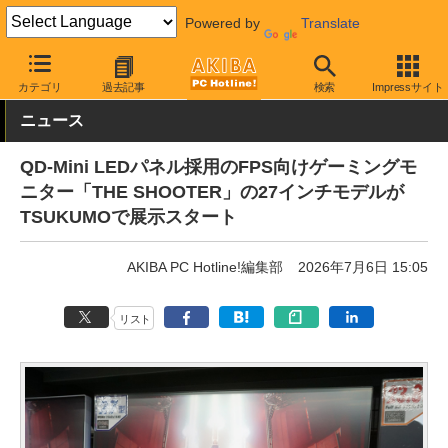
Powered by
Translate
AKIBA PC Hotline!
PC周辺機器
液晶ディスプレイ・モニター
カテゴリ
過去記事
検索
Impressサイト
ニュース
QD-Mini LEDパネル採用のFPS向けゲーミングモ
ニター「THE SHOOTER」の27インチモデルが
TSUKUMOで展示スタート
AKIBA PC Hotline!編集部
2026年7月6日 15:05
リスト