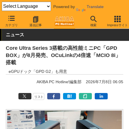
Powered by
Translate
AKIBA PC Hotline!
PC本体・ソフト
PC本体
小型PC
カテゴリ
過去記事
検索
Impressサイト
ニュース
Core Ultra Series 3搭載の高性能ミニPC「GPD
BOX」が8月発売、OCuLinkの4倍速「MCIO 8i」
搭載
eGPUドック「GPD G2」も用意
AKIBA PC Hotline!編集部
2026年7月8日 06:05
リスト