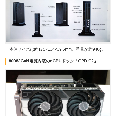
本体サイズは約175×134×39.5mm、重量が約940g。
800W GaN電源内蔵のdGPUドック「GPD G2」