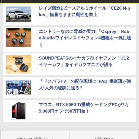
レイズ鍛造1ピースアルミホイール「CE28 N-p
lus」軽量なままに剛性を向上
エントリーなのに脅威の実力!「Osprey」Nobl
e Audioワイヤレスイヤフォン4機種を一気に聴
く
SOUNDPEATSのイヤカフ型イヤフォン「UU2
イヤーカフ」をイヤカフマニアが語る
「ドスパラTV」の配信現場に“PAD”撮影班が潜
入!人気の秘訣に迫る!!
マウス、RTX 5060 Ti搭載ゲーミングPCが7万
5,000円オフで30万円台！
本サイトのご利用について
お問い合わせ