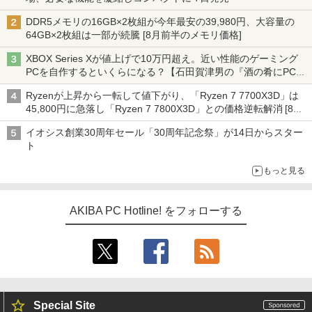
DDR5メモリの16GB×2枚組が今年最安の39,980円、大容量の
64GB×2枚組は一部が続騰 [8月前半のメモリ価格]
XBOX Series Xが値上げで10万円超え。近い性能のゲーミング
PCを自作するといくらになる？【石田賀津男の『酒の肴にPCゲ
ーム』】
Ryzenが上昇から一転して値下がり、「Ryzen 7 7700X3D」は
45,800円に急落し「Ryzen 7 7800X3D」との価格逆転解消 [8月
前半のCPU価格]
イオシス創業30周年セール「30周年記念祭」が14日からスター
ト
もっと見る
AKIBA PC Hotline! をフォローする
Special Site