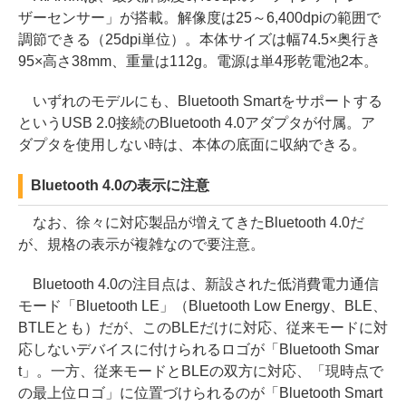
ザーセンサー」が搭載。解像度は25～6,400dpiの範囲で
調節できる（25dpi単位）。本体サイズは幅74.5×奥行き
95×高さ38mm、重量は112g。電源は単4形乾電池2本。
いずれのモデルにも、Bluetooth Smartをサポートする
というUSB 2.0接続のBluetooth 4.0アダプタが付属。ア
ダプタを使用しない時は、本体の底面に収納できる。
Bluetooth 4.0の表示に注意
なお、徐々に対応製品が増えてきたBluetooth 4.0だ
が、規格の表示が複雑なので要注意。
Bluetooth 4.0の注目点は、新設された低消費電力通信
モード「Bluetooth LE」（Bluetooth Low Energy、BLE、
BTLEとも）だが、このBLEだけに対応、従来モードに対
応しないデバイスに付けられるロゴが「Bluetooth Smar
t」。一方、従来モードとBLEの双方に対応、「現時点で
の最上位ロゴ」に位置づけられるのが「Bluetooth Smart