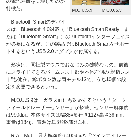
の電池寿命を実現したのが
特徴だ。
M.O.U.S.9
M.O.U.S.9
Bluetooth Smartのデバイ
スは、Bluetooth 4.0対応（「Bluetooth Smart Ready」ま
たは「Bluetooth Smart」）のBluetoothインターフェイス
が必要になるが、この製品ではBluetooth Smartをサポー
トするというUSB 2.0アダプタが付属する。
形状は、同社製マウスでおなじみの独特なもの。前後
にスライドできるパームレスト部や本体左側の“親指レス
ト”も健在。総ボタン数は両モデル12で、うち10個の設
定を変更できるという。
M.O.U.S.9は、ガラス面にも対応するという「ダーク
フィールドレーザーセンサー」が搭載。センサー解像度
は990dpi。本体サイズは幅88×奥行き112×高さ38mm、
重量は134g。電源は単3形乾電池1本。
R.A.T.Mは、最大解像度6,400dpiの「ツインアイ レー