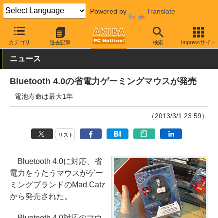
Powered by
Translate
AKIBA PC Hotline!
PC周辺機器
マウス
ゲーミングマウス
カテゴリ
過去記事
検索
Impressサイト
ニュース
Bluetooth 4.0の省電力ゲーミングマウスが発売
電池寿命は最大1年
（2013/3/1 23:59）
リスト
Bluetooth 4.0に対応、省
電力をうたうマウスがゲー
ミングブランドのMad Catz
から発売された。
Bluetooth 4.0対応のマウ