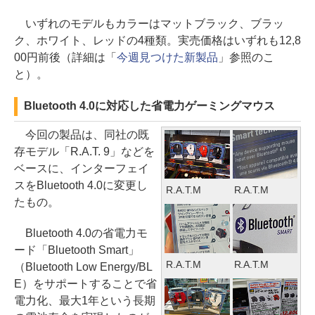
いずれのモデルもカラーはマットブラック、ブラッ
ク、ホワイト、レッドの4種類。実売価格はいずれも12,8
00円前後（詳細は「
今週見つけた新製品
」参照のこ
と）。
Bluetooth 4.0に対応した省電力ゲーミングマウス
今回の製品は、同社の既
存モデル「R.A.T. 9」などを
ベースに、インターフェイ
スをBluetooth 4.0に変更し
R.A.T.M
R.A.T.M
たもの。
Bluetooth 4.0の省電力モ
ード「Bluetooth Smart」
R.A.T.M
R.A.T.M
（Bluetooth Low Energy/BL
E）をサポートすることで省
電力化、最大1年という長期