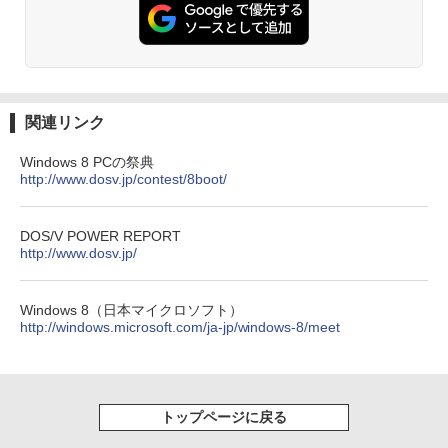
関連リンク
Windows 8 PCの祭典
http://www.dosv.jp/contest/8boot/
DOS/V POWER REPORT
http://www.dosv.jp/
Windows 8（日本マイクロソフト）
http://windows.microsoft.com/ja-jp/windows-8/meet
トップページに戻る