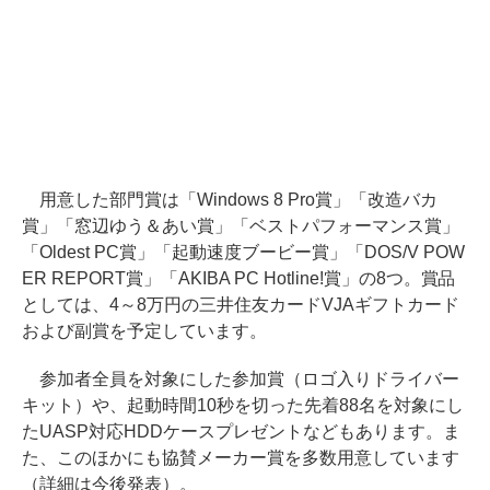
用意した部門賞は「Windows 8 Pro賞」「改造バカ
賞」「窓辺ゆう＆あい賞」「ベストパフォーマンス賞」
「Oldest PC賞」「起動速度ブービー賞」「DOS/V POW
ER REPORT賞」「AKIBA PC Hotline!賞」の8つ。賞品
としては、4～8万円の三井住友カードVJAギフトカード
および副賞を予定しています。
参加者全員を対象にした参加賞（ロゴ入りドライバー
キット）や、起動時間10秒を切った先着88名を対象にし
たUASP対応HDDケースプレゼントなどもあります。ま
た、このほかにも協賛メーカー賞を多数用意しています
（詳細は今後発表）。