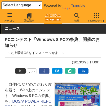
Powered by
Translate
AKIBA PC Hotline!
イベント
カテゴリ
過去記事
検索
Impressサイト
ニュース
PCコンテスト「Windows 8 PCの祭典」開催のお
知らせ
～史上最速OSをインストールせよ！～
（2013/3/23 17:00）
リスト
自作PCなどのこだわり度
を競う、Web上のコンテス
ト「Windows 8 PCの祭典」
を、
DOS/V POWER REPO