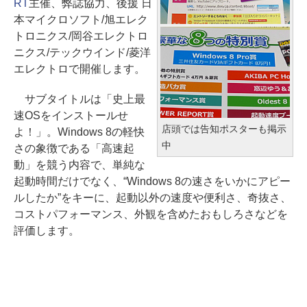
RT
主催、弊誌協力、後援 日
本マイクロソフト/旭エレク
トロニクス/岡谷エレクトロ
ニクス/テックウインド/菱洋
エレクトロで開催します。
サブタイトルは「史上最
速OSをインストールせ
店頭では告知ポスターも掲示
よ！」。Windows 8の軽快
中
さの象徴である「高速起
動」を競う内容で、単純な
起動時間だけでなく、“Windows 8の速さをいかにアピー
ルしたか”をキーに、起動以外の速度や便利さ、奇抜さ、
コストパフォーマンス、外観を含めたおもしろさなどを
評価します。