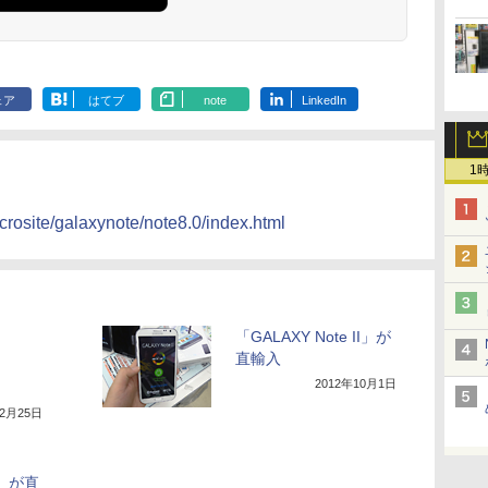
ェア
はてブ
note
LinkedIn
1
rosite/galaxynote/note8.0/index.html
「GALAXY Note II」が
直輸入
2012年10月1日
年2月25日
e」が直