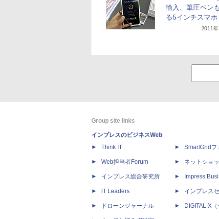
輸入、筆圧ペン
る5インチスマホ
2011
Group site links
インプレスのビジネスWeb
Think IT
SmartGri
Web担当者Forum
ネットショ
インプレス総合研究所
Impress Busi
IT Leaders
インプレス
ドローンジャーナル
DIGITAL