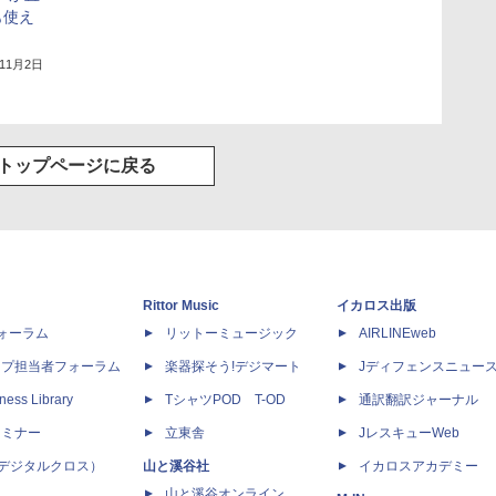
も使え
年11月2日
トップページに戻る
Rittor Music
イカロス出版
dフォーラム
リットーミュージック
AIRLINEweb
ップ担当者フォーラム
楽器探そう!デジマート
Jディフェンスニュー
ness Library
TシャツPOD T-OD
通訳翻訳ジャーナル
セミナー
立東舎
JレスキューWeb
 X（デジタルクロス）
山と溪谷社
イカロスアカデミー
山と溪谷オンライン