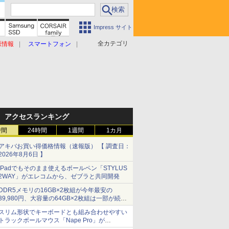
Impress サイト
全カテゴリ
原情報
スマートフォン
アクセスランキング
時間
24時間
1週間
1カ月
アキバお買い得価格情報（速報版） 【 調査日：
2026年8月6日 】
iPadでもそのまま使えるボールペン「STYLUS
2WAY」がエレコムから、ゼブラと共同開発
DDR5メモリの16GB×2枚組が今年最安の
39,980円、大容量の64GB×2枚組は一部が続騰
[8月前半のメモリ価格]
スリム形状でキーボードとも組み合わせやすい
トラックボールマウス「Nape Pro」が
Keychronから