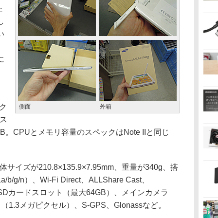
た
し
い
に
ック
側面
外箱
、ス
B。CPUとメモリ容量のスペックはNote IIと同じ
イズが210.8×135.9×7.95mm、重量が340g、搭
/g/n）、Wi-Fi Direct、ALLShare Cast、
0、microSDカードスロット（最大64GB）、メインカメラ
.3メガピクセル）、S-GPS、Glonassなど。