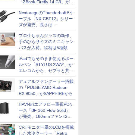
「ZBook Firefly 14 G9」が
79,800円！秋葉原で中古PC
NextorageのThunderbolt 5ケ
セール
ーブル「NX-CBT12」シリー
ズが発売、長さは
30cm/50cm/1mの3種類
プロ生ちゃんグッズの新作、
手のひらサイズのミニキャン
バスが入荷。絵柄は5種類
iPadでもそのまま使えるボー
ルペン「STYLUS 2WAY」が
エレコムから、ゼブラと共同
開発
デュアルファンクーラー搭載
の「PULSE AMD Radeon
RX 9050」がSAPPHIREから
HAVNのエアフロー重視PCケ
ース「BF 360 Flow Solid」
が発売、180mmファン×2搭
載
CRTモニター風のLCDを搭載
した水冷クーラー「Retro