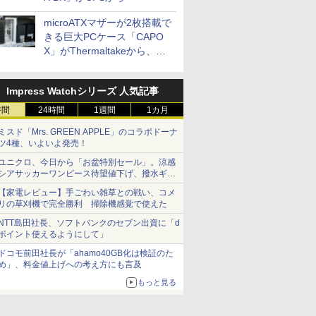
microATXマザーが2枚搭載で
きる巨大PCケース「CAPO
X」がThermaltakeから、カ
ラーは2色
Impress Watchシリーズ 人気記事
時間
24時間
1週間
1カ月
ミスド「Mrs. GREEN APPLE」のコラボドーナ
ツ4種、いよいよ発売！
ユニクロ、今日から「お盆特別セール」。涼感
シアサッカーワンピース待望値下げ、撥水ギア
ショーツは1990円に
【家電レビュー】手ごわい雑草との戦い、コメ
リの草刈機で完全勝利 掃除機感覚で使えた
NTT島田社長、ソフトバンクのセブン出資に「d
ポイント使えるようにして」
ドコモ前田社長が「ahamo40GB化は検証のた
め」、料金値上げへの考え方にも言及
もっと見る