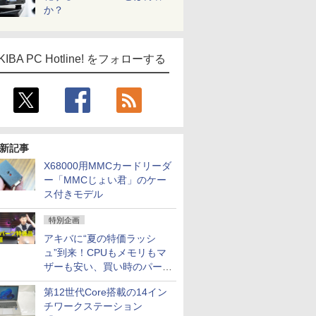
か？
KIBA PC Hotline! をフォローする
新記事
X68000用MMCカードリーダ
ー「MMCじょい君」のケー
ス付きモデル
特別企画
アキバに“夏の特価ラッシ
ュ”到来！CPUもメモリもマ
ザーも安い、買い時のパーツ
は？【8月7日(金)22時配信】
第12世代Core搭載の14イン
チワークステーション