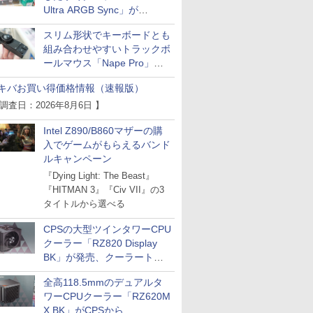
Ultra ARGB Sync」が
Thermaltakeから
スリム形状でキーボードとも
組み合わせやすいトラックボ
ールマウス「Nape Pro」が
Keychronから
キバお買い得価格情報（速報版）
 調査日：2026年8月6日 】
Intel Z890/B860マザーの購
入でゲームがもらえるバンド
ルキャンペーン
『Dying Light: The Beast』
『HITMAN 3』『Civ VII』の3
タイトルから選べる
CPSの大型ツインタワーCPU
クーラー「RZ820 Display
BK」が発売、クーラートッ
プに5インチ液晶搭載
全高118.5mmのデュアルタ
ワーCPUクーラー「RZ620M
X BK」がCPSから