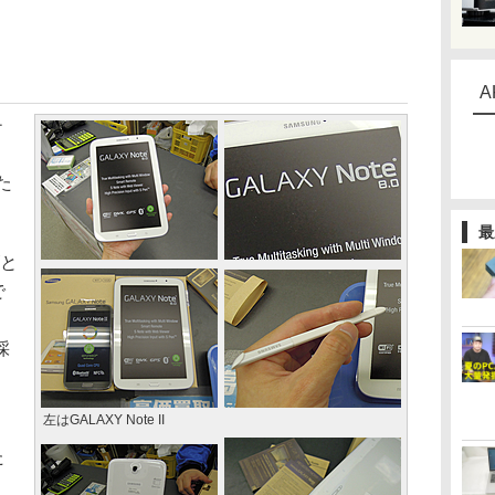
A
チ
た
最
ズと
で
採
左はGALAXY Note II
た