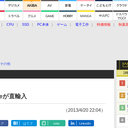
CPU
SSD
PC本体
ゲーム
電子工作
特価情報
秋葉
グルメ
イベント
価格動向
その他
1
teが直輸入
（2013/4/20 22:04）
ェア
はてブ
note
LinkedIn