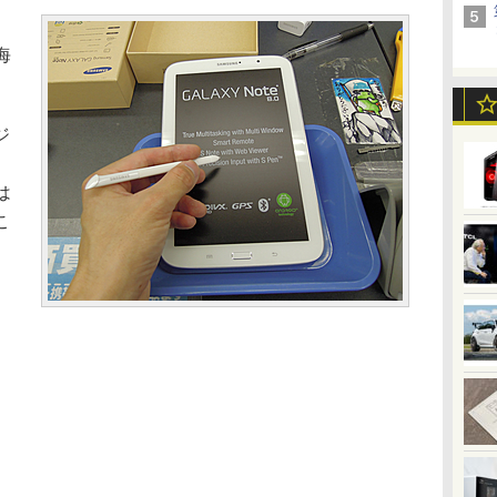
海
ジ
は
こ