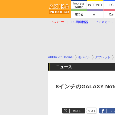
PCパーツ
PC周辺機器
ビデオカード
タブレット
おもしろグッズ
ショップ
AKIBA PC Hotline!
モバイル
タブレット
ニュース
8インチのGALAXY No
ポスト
リスト
シ