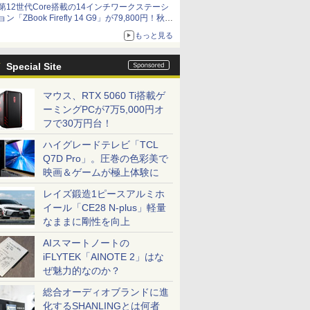
第12世代Core搭載の14インチワークステーシ
ョン「ZBook Firefly 14 G9」が79,800円！秋葉
原で中古PCセール
もっと見る
Special Site
マウス、RTX 5060 Ti搭載ゲ
ーミングPCが7万5,000円オ
フで30万円台！
ハイグレードテレビ「TCL
Q7D Pro」。圧巻の色彩美で
映画＆ゲームが極上体験に
レイズ鍛造1ピースアルミホ
イール「CE28 N-plus」軽量
なままに剛性を向上
AIスマートノートの
iFLYTEK「AINOTE 2」はな
ぜ魅力的なのか？
総合オーディオブランドに進
化するSHANLINGとは何者