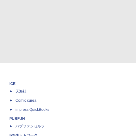
ICE
天海社
ス
Comic curea
impress QuickBooks
PUBFUN
パブファンセルフ
IPGネットワーク