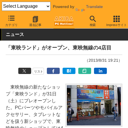
Powered by
Translate
AKIBA PC Hotline!
秋葉原情報
スポット情報
ショップ
カテゴリ
過去記事
検索
Impressサイト
ニュース
「東映ランド」がオープン、東映無線の4店目
（2013/8/31 19:21）
リスト
東映無線の新たなショッ
プ「東映ランド」が31日
（土）にプレオープンし
た。PCパーツやモバイルア
クセサリー、タブレットな
どを扱う新ショップで、東