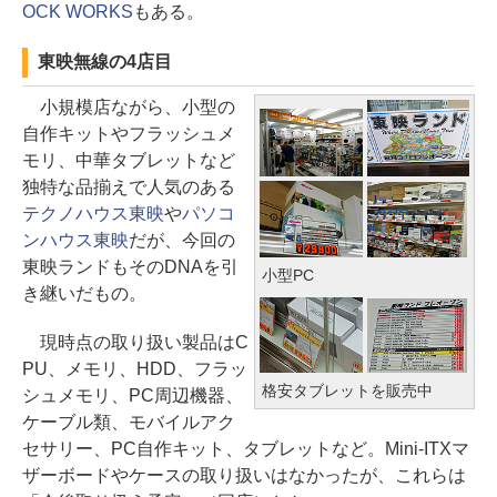
OCK WORKS
もある。
東映無線の4店目
小規模店ながら、小型の
自作キットやフラッシュメ
モリ、中華タブレットなど
独特な品揃えで人気のある
テクノハウス東映
や
パソコ
ンハウス東映
だが、今回の
東映ランドもそのDNAを引
小型PC
き継いだもの。
現時点の取り扱い製品はC
PU、メモリ、HDD、フラッ
格安タブレットを販売中
シュメモリ、PC周辺機器、
ケーブル類、モバイルアク
セサリー、PC自作キット、タブレットなど。Mini-ITXマ
ザーボードやケースの取り扱いはなかったが、これらは