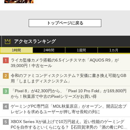
トップページに戻る
アクセスランキング
1時間
24時間
1週間
1カ月
ライカ監修カメラ搭載の6.5インチスマホ「AQUOS R9」が
39,000円！中古セール
令和のファミコンディスクシステム？安価に書き換え可能なGB
用「しましまディスクシステム」
「Pixel 8」が42,300円から、「Pixel 10 Pro Fold」が169,800円
から！秋葉原で中古のPixelシリーズがお買い得
ゲーミングPC専門店「MDL秋葉原店」がオープン、開店記念プ
レゼントを求めるユーザーが押し寄せ長蛇の列に
XBOX Series Xが値上げで10万円超え。近い性能のゲーミング
PCを自作するといくらになる？【石田賀津男の『酒の肴にPCゲ