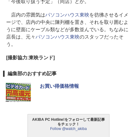
「今後取り扱う予定」（同店）とか。
店内の雰囲気は
パソコンハウス東映
を彷彿させるイメ
ージで、店内の中央に陳列棚を置き、それを取り囲むよ
うに壁面にケーブル類などが多数並んでいる。ちなみに
店長は、元々
パソコンハウス東映
のスタッフだったそ
う。
[撮影協力:東映ランド]
編集部のおすすめ記事
お買い得価格情報
AKIBA PC Hotline!をフォローして最新記事
をチェック！
Follow @watch_akiba