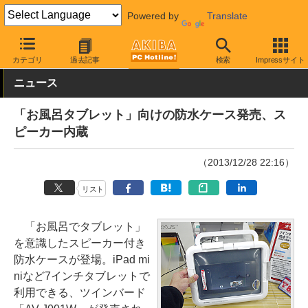
Powered by
Translate
AKIBA PC Hotline!
モバイル
スマホアクセサリ
スマホ用ケース
カテゴリ
過去記事
検索
Impressサイト
ニュース
「お風呂タブレット」向けの防水ケース発売、ス
ピーカー内蔵
（2013/12/28 22:16）
リスト
「お風呂でタブレット」
を意識したスピーカー付き
防水ケースが登場。iPad mi
niなど7インチタブレットで
利用できる、ツインバード