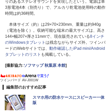
りのあるステレオサウンドを実現したという。電源は単
3形電池4本（別売り）で、アルカリ乾電池使用時の動作
時間は約36時間。
本体サイズ（約）は29×70×230mm、重量は約940g
（電池を除く）。収納可能な端末の最大サイズは、高さ
144×幅207×厚さ11mmで、現在販売されている
8インチ
のWindowsタブレット
は残念ながらサイズ外。ツインバ
ードのWebサイトでは、
動作確認したiPad mini/Android
タブレットのリスト
も掲載している。
[撮影協力:
ソフマップ 秋葉原 本館
]
ツインバード AV-J001W
編集部のおすすめ記事
スマホ用の防水ケースにスピーカー一体
版