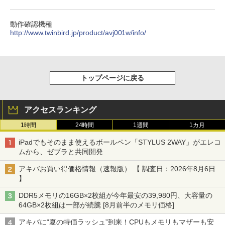
動作確認機種
http://www.twinbird.jp/product/avj001w/info/
トップページに戻る
アクセスランキング
1時間
24時間
1週間
1カ月
iPadでもそのまま使えるボールペン「STYLUS 2WAY」がエレコ
ムから、ゼブラと共同開発
アキバお買い得価格情報（速報版） 【 調査日：2026年8月6日
】
DDR5メモリの16GB×2枚組が今年最安の39,980円、大容量の
64GB×2枚組は一部が続騰 [8月前半のメモリ価格]
アキバに“夏の特価ラッシュ”到来！CPUもメモリもマザーも安