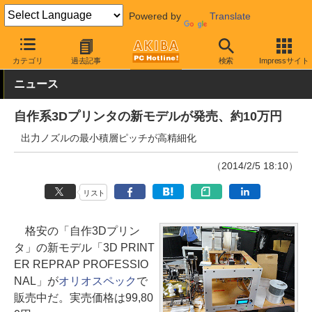
Powered by
Translate
AKIBA PC Hotline!
PC周辺機器
その他PC関連
3Dプリンタ
カテゴリ
過去記事
検索
Impressサイト
ニュース
自作系3Dプリンタの新モデルが発売、約10万円
出力ノズルの最小積層ピッチが高精細化
（2014/2/5 18:10）
リスト
格安の「自作3Dプリン
タ」の新モデル「3D PRINT
ER REPRAP PROFESSIO
NAL」が
オリオスペック
で
販売中だ。実売価格は99,80