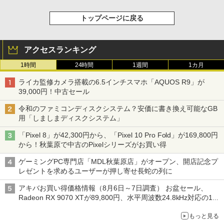
トップページに戻る
アクセスランキング
1時間
24時間
1週間
1カ月
ライカ監修カメラ搭載の6.5インチスマホ「AQUOS R9」が
39,000円！中古セール
令和のファミコンディスクシステム？安価に書き換え可能なGB
用「しましまディスクシステム」
「Pixel 8」が42,300円から、「Pixel 10 Pro Fold」が169,800円
から！秋葉原で中古のPixelシリーズがお買い得
ゲーミングPC専門店「MDL秋葉原店」がオープン、開店記念プ
レゼントを求めるユーザーが押し寄せ長蛇の列に
アキバお買い得価格情報（8月6日～7日調査） お盆セール、
Radeon RX 9070 XTが89,800円、水平周波数24.8kHz対応の17
型モニターが9,801円、暑さ指数連動セール ほか
もっと見る