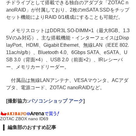
チドライブとして搭載できる独自のアダプタ「ZOTAC n
anoRAID」が付属しており、2枚のmSATA SSDをチップ
セット機能によりRAID 0/1構成にすることも可能だ。
メモリスロットはDDR3L SO-DIMM×1（最大8GB、1.3
5Vのみ対応）。主な搭載機能・インターフェイスはDisp
layPort、HDMI、Gigabit Ethernet、無線LAN（IEEE 802.
11ac/n/g/b）、Bluetooth 4.0、6Gbps SATA、eSATA、U
SB 3.0（背面×4）、USB 2.0（前面×2）、IRレシーバ
ー、メモリカードリーダー。
付属品は無線LANアンテナ、VESAマウンタ、ACアダ
プタ、電源コード、ZOTAC nanoRAIDなど。
[撮影協力:
パソコンショップ アーク
]
ZOTAC ZBOX nano ID69
編集部のおすすめ記事