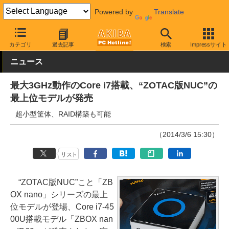
Powered by
Translate
AKIBA PC Hotline!
PCパーツ
ベアボーン
ZOTAC
カテゴリ
過去記事
検索
Impressサイト
ニュース
最大3GHz動作のCore i7搭載、“ZOTAC版NUC”の
最上位モデルが発売
超小型筐体、RAID構築も可能
（2014/3/6 15:30）
リスト
“ZOTAC版NUC”こと「ZB
OX nano」シリーズの最上
位モデルが登場、Core i7-45
00U搭載モデル「ZBOX nan