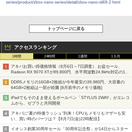
series/product/zbox-nano-series/detail/zbox-nano-id69-2.html
トップページに戻る
アクセスランキング
1時間
24時間
1週間
1カ月
アキバお買い得価格情報（8月6日～7日調査） お盆セール、
Radeon RX 9070 XTが89,800円、水平周波数24.8kHz対応の17
型モニターが9,801円、暑さ指数連動セール ほか
DDR5メモリの16GB×2枚組が今年最安の39,980円、大容量の
64GB×2枚組は一部が続騰 [8月前半のメモリ価格]
iPadでもそのまま使えるボールペン「STYLUS 2WAY」がエレコ
ムから、ゼブラと共同開発
アキバに“夏の特価ラッシュ”到来！CPUもメモリもマザーも安
い、買い時のパーツは？【8月7日(金)22時配信】
イオシス創業30周年セール「30周年記念祭」が14日からスター