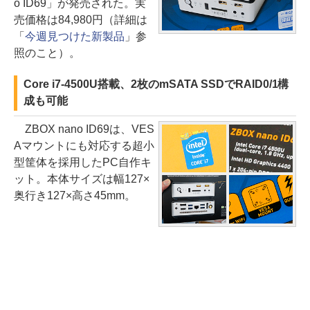
o ID69」が発売された。実
売価格は84,980円（詳細は
「
今週見つけた新製品
」参
照のこと）。
Core i7-4500U搭載、2枚のmSATA SSDでRAID0/1構
成も可能
ZBOX nano ID69は、VES
Aマウントにも対応する超小
型筐体を採用したPC自作キ
ット。本体サイズは幅127×
奥行き127×高さ45mm。