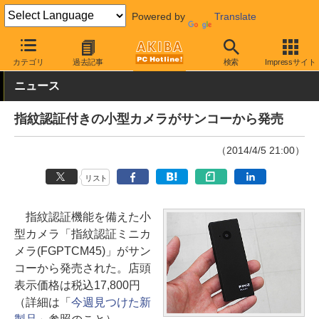
Powered by
Translate
AKIBA PC Hotline!
モバイル
小型カメラ・レコーダー
小型カメ
カテゴリ
過去記事
検索
Impressサイト
ニュース
指紋認証付きの小型カメラがサンコーから発売
（2014/4/5 21:00）
リスト
指紋認証機能を備えた小
型カメラ「指紋認証ミニカ
メラ(FGPTCM45)」がサン
コーから発売された。店頭
表示価格は税込17,800円
（詳細は「
今週見つけた新