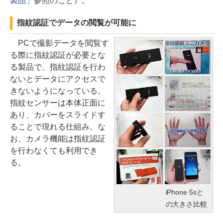
製品
」参照のこと）。
指紋認証でデータの閲覧が可能に
PCで撮影データを閲覧す
る際に指紋認証が必要とな
る製品で、指紋認証を行わ
ないとデータにアクセスで
きないようになっている。
指紋センサーは本体正面に
あり、カバーをスライドす
ることで現れる仕組み。な
お、カメラ機能は指紋認証
を行わなくても利用でき
る。
iPhone 5sと
の大きさ比較