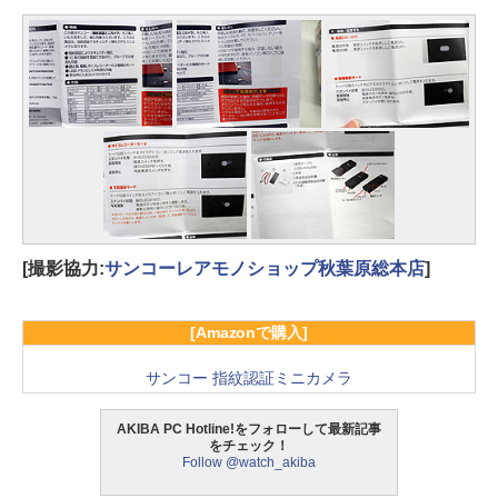
[撮影協力:
サンコーレアモノショップ秋葉原総本店
]
[Amazonで購入]
サンコー 指紋認証ミニカメラ
AKIBA PC Hotline!をフォローして最新記事
をチェック！
Follow @watch_akiba