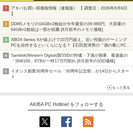
アキバお買い得価格情報（速報版） 【 調査日：2026年8月6日
】
DDR5メモリの16GB×2枚組が今年最安の39,980円、大容量の
64GB×2枚組は一部が続騰 [8月前半のメモリ価格]
XBOX Series Xが値上げで10万円超え。近い性能のゲーミング
PCを自作するといくらになる？【石田賀津男の『酒の肴にPCゲ
ーム』】
Sandisk(Western Digital)製SSDの特価・下落が顕著、最速級の
「SN8100」8TBが一時17万円割れ [8月前半のSSD価格]
イオシス創業30周年セール「30周年記念祭」が14日からスター
ト
もっと見る
AKIBA PC Hotline! をフォローする