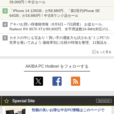
39,000円！中古セール
「iPhone 14 128GB」が58,880円、「第2世代iPhone SE
64GB」が18,880円！中古Bランク品セール
アキバお買い得価格情報（8月6日～7日調査） お盆セール、
Radeon RX 9070 XTが89,800円、水平周波数24.8kHz対応の17
型モニターが9,801円、暑さ指数連動セール ほか
カオスの中にも宝あり！買い手の通販力も試される“ミニPC”の
世界を覗いてみよう 価格帯別に仕様や特徴を整理、11製品をピ
ックアップ text by 石川 ひさよし
もっと見る
AKIBA PC Hotline! をフォローする
Special Site
性能の良いお得な中古PC情報はこのページで