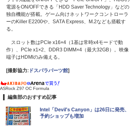
電源をON/OFFできる「HDD Saver Technology」などの
独自機能が搭載。ゲーム向けネットワークコントローラ
ーのKiller E2200や、SATA Express、M.2なども搭載す
る。
スロット数はPCIe x16×4（1基は常時x4モードで動
作）、PCIe x1×2、DDR3 DIMM×4（最大32GB）。映像
端子はHDMIのみ備える。
[撮影協力:
ドスパラパーツ館
]
ASRock Z97 OC Formula
編集部のおすすめ記事
Intel「Devil's Canyon」は26日に発売、
予約ショップも増加