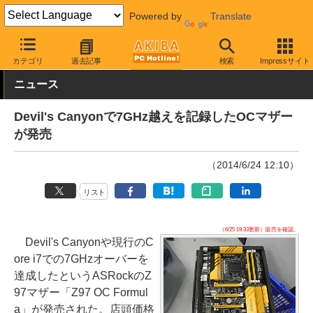
Powered by
Translate
AKIBA PC Hotline!
PCパーツ
マザーボード
ASRock
カテゴリ
過去記事
検索
Impressサイト
ニュース
Devil's Canyonで7GHz越えを記録したOCマザー
が発売
（2014/6/24 12:10）
リスト
（6/25 19:33更新）販売を確認。
Devil's Canyonや現行のC
ore i7での7GHzオーバーを
達成したというASRockのZ
97マザー「Z97 OC Formul
a」が発売された。店頭価格