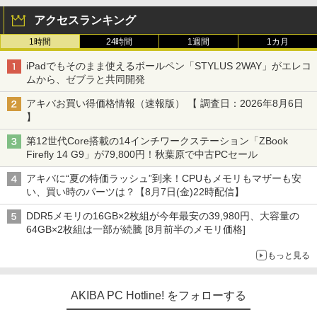
アクセスランキング
1時間
24時間
1週間
1カ月
iPadでもそのまま使えるボールペン「STYLUS 2WAY」がエレコ
ムから、ゼブラと共同開発
アキバお買い得価格情報（速報版） 【 調査日：2026年8月6日
】
第12世代Core搭載の14インチワークステーション「ZBook
Firefly 14 G9」が79,800円！秋葉原で中古PCセール
アキバに“夏の特価ラッシュ”到来！CPUもメモリもマザーも安
い、買い時のパーツは？【8月7日(金)22時配信】
DDR5メモリの16GB×2枚組が今年最安の39,980円、大容量の
64GB×2枚組は一部が続騰 [8月前半のメモリ価格]
もっと見る
AKIBA PC Hotline! をフォローする