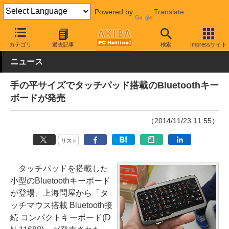
Powered by
Translate
AKIBA PC Hotline!
PC周辺機器
キーボード
上海問屋
カテゴリ
過去記事
検索
Impressサイト
ニュース
手の平サイズでタッチパッド搭載のBluetoothキー
ボードが発売
（2014/11/23 11:55）
リスト
タッチパッドを搭載した
小型のBluetoothキーボード
が登場、上海問屋から「タ
ッチマウス搭載 Bluetooth接
続 コンパクトキーボード(D