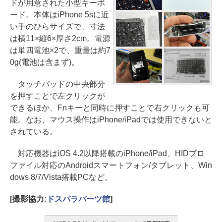
ドが用意された小型キーボ
ード。本体はiPhone 5sに近
い手のひらサイズで、寸法
は横11×縦6×厚さ2cm。電源
は単四電池×2で、重量は約7
0g(電池は含まず)。
タッチパッドの中央部分
を押すことで左クリックが
できるほか、Fnキーと同時に押すことで右クリックも可
能。なお、マウス操作はiPhone/iPadでは使用できないと
されている。
対応機器はiOS 4.2以降搭載のiPhone/iPad、HIDプロ
ファイル対応のAndroidスマートフォン/タブレット、Win
dows 8/7/Vista搭載PCなど。
[撮影協力:
ドスパラパーツ館
]