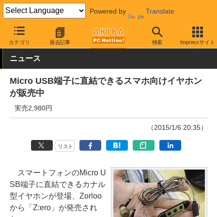
Powered by
Translate
AKIBA PC Hotline!
モバイル
スマホアクセサリ
その他
カテゴリ
過去記事
検索
Impressサイト
ニュース
Micro USB端子に直結できるスマホ向けイヤホン
が販売中
実売2,980円
（2015/1/6 20:35）
リスト
スマートフォンのMicro U
SB端子に直結できるカナル
型イヤホンが登場、Zorloo
から「Z:ero」が発売され