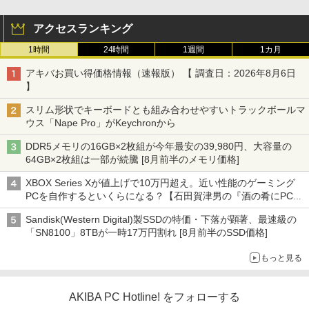
アクセスランキング
1時間
24時間
1週間
1カ月
アキバお買い得価格情報（速報版） 【 調査日：2026年8月6日
】
スリム形状でキーボードとも組み合わせやすいトラックボールマ
ウス「Nape Pro」がKeychronから
DDR5メモリの16GB×2枚組が今年最安の39,980円、大容量の
64GB×2枚組は一部が続騰 [8月前半のメモリ価格]
XBOX Series Xが値上げで10万円超え。近い性能のゲーミング
PCを自作するといくらになる？【石田賀津男の『酒の肴にPCゲ
ーム』】
Sandisk(Western Digital)製SSDの特価・下落が顕著、最速級の
「SN8100」8TBが一時17万円割れ [8月前半のSSD価格]
もっと見る
AKIBA PC Hotline! をフォローする