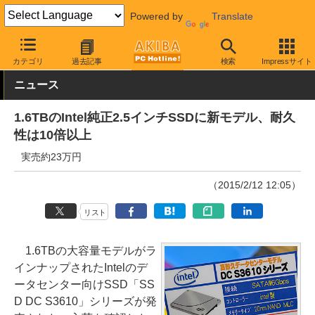
Powered by
Translate
AKIBA PC Hotline!
PCパーツ
SSD
Intel
カテゴリ
過去記事
検索
Impressサイト
ニュース
1.6TBのIntel純正2.5インチSSDに新モデル、耐久
性は10倍以上
実売約23万円
（2015/2/12 12:05）
リスト
1.6TBの大容量モデルがラ
インナップされたIntelのデ
ータセンター向けSSD「SS
D DC S3610」シリーズが発