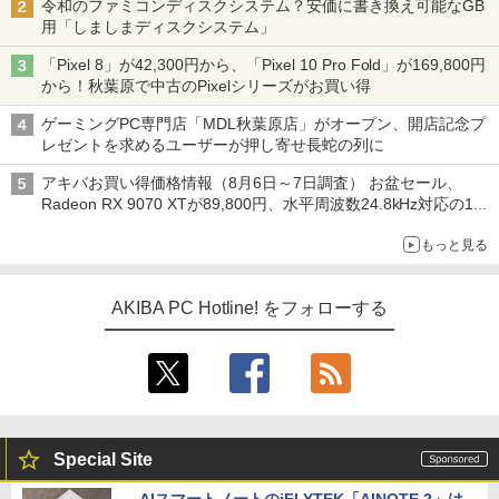
令和のファミコンディスクシステム？安価に書き換え可能なGB
用「しましまディスクシステム」
「Pixel 8」が42,300円から、「Pixel 10 Pro Fold」が169,800円
から！秋葉原で中古のPixelシリーズがお買い得
ゲーミングPC専門店「MDL秋葉原店」がオープン、開店記念プ
レゼントを求めるユーザーが押し寄せ長蛇の列に
アキバお買い得価格情報（8月6日～7日調査） お盆セール、
Radeon RX 9070 XTが89,800円、水平周波数24.8kHz対応の17
型モニターが9,801円、暑さ指数連動セール ほか
もっと見る
AKIBA PC Hotline! をフォローする
Special Site