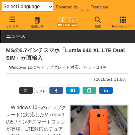
Powered by
Translate
AKIBA PC Hotline!
モバイル
スマートフォン
Windowsスマー
カテゴリ
過去記事
検索
Impressサイト
ニュース
MSの5.7インチスマホ「Lumia 640 XL LTE Dual
SIM」が直輸入
Windows 10にもアップグレード対応、カラーは4色
（2015/5/1 11:58）
リスト
Windows 10へのアップグ
レードに対応したMicrosoft
の5.7インチスマートフォン
が登場、LTE対応のデュア