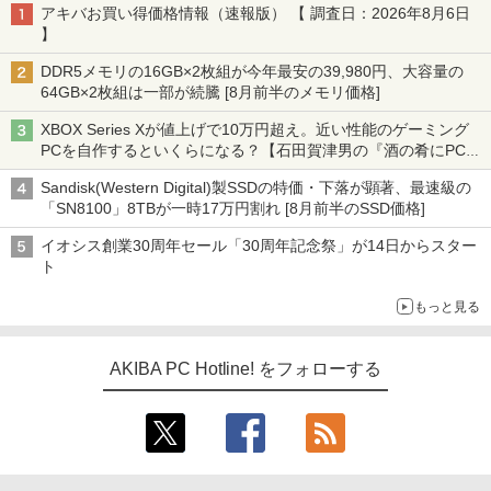
アキバお買い得価格情報（速報版） 【 調査日：2026年8月6日
】
DDR5メモリの16GB×2枚組が今年最安の39,980円、大容量の
64GB×2枚組は一部が続騰 [8月前半のメモリ価格]
XBOX Series Xが値上げで10万円超え。近い性能のゲーミング
PCを自作するといくらになる？【石田賀津男の『酒の肴にPCゲ
ーム』】
Sandisk(Western Digital)製SSDの特価・下落が顕著、最速級の
「SN8100」8TBが一時17万円割れ [8月前半のSSD価格]
イオシス創業30周年セール「30周年記念祭」が14日からスター
ト
もっと見る
AKIBA PC Hotline! をフォローする