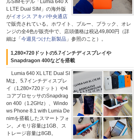
ルSIMモデル「Lumia 640 X
L LTE Dual SIM」の海外版
が
イオシス アキバ中央通店
で販売されている。ホワイト、ブルー、ブラック、オレ
ンジの全4色が販売中で、店頭価格は税込49,800円（詳
細は「
今週見つけた新製品
」参照のこと）。
1,280×720ドットの5.7インチディスプレイや
Snapdragon 400などを搭載
Lumia 640 XL LTE Dual SI
Mは、5.7インチディスプレ
イ（1,280×720ドット）や4
コアプロセッサのSnapdrag
on 400（1.2GHz）、Windo
ws Phone 8.1 with Lumia De
nimを搭載したスマートフォ
ン。メモリ容量は1GB、ス
トレージ容量は8GB。