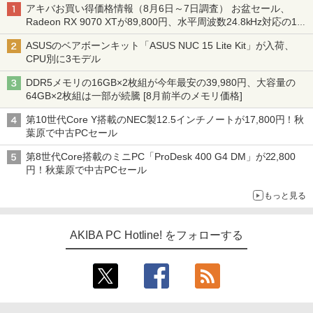
アキバお買い得価格情報（8月6日～7日調査） お盆セール、
Radeon RX 9070 XTが89,800円、水平周波数24.8kHz対応の17
型モニターが9,801円、暑さ指数連動セール ほか
ASUSのベアボーンキット「ASUS NUC 15 Lite Kit」が入荷、
CPU別に3モデル
DDR5メモリの16GB×2枚組が今年最安の39,980円、大容量の
64GB×2枚組は一部が続騰 [8月前半のメモリ価格]
第10世代Core Y搭載のNEC製12.5インチノートが17,800円！秋
葉原で中古PCセール
第8世代Core搭載のミニPC「ProDesk 400 G4 DM」が22,800
円！秋葉原で中古PCセール
もっと見る
AKIBA PC Hotline! をフォローする