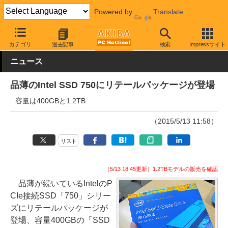
Powered by
Translate
AKIBA PC Hotline!
PCパーツ
SSD
Intel
カテゴリ
過去記事
検索
Impressサイト
ニュース
品薄のIntel SSD 750にリテールパッケージが登場
容量は400GBと1.2TB
（2015/5/13 11:58）
リスト
（5/13 18:45更新）1.2TBモデルの販売を確認
品薄が続いているIntelのP
CIe接続SSD「750」シリー
ズにリテールパッケージが
登場、容量400GBの「SSD