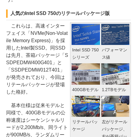
人気のIntel SSD 750のリテールパッケージ版
これらは、高速インター
フェイス「NVMe(Non-Volat
ile Memory Express)」を採
用したIntel製SSD。同SSD
Intel SSD 750
パフォーマン
は先月、茶箱パッケージ「S
シリーズ
ス値
SDPEDMW400G401」と
「SSDPEDMW012T401」
が発売されており、今回は
リテールパッケージが登場
400GBモデル
1.2TBモデル
した格好。
基本仕様は従来モデルと
同様で、400GBモデルの公
称速度はシーケンシャルリ
リテールパッ
左がリテール
ードが2,200Mb/s、同ライト
ケージ
パッケージ、
が900MB/s、ランダムリー
右が茶箱パッ