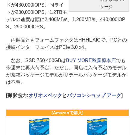
ドが430,000IOPS、同ライ
ケージ
トが230,000IOPS。1.2TBモ
デルの速度は順に2,400MB/s、1,200MB/s、440,000IOP
S、290,000IOPS。
両製品ともフォームファクタはHHHL AICで、PCとの
接続インターフェイスはPCIe 3.0 x4。
なお、SSD 750 400GBは
BUY MORE秋葉原本店
でも
今週末に再入荷予定。ただし、同店に入荷予定のモデル
が茶箱パッケージモデルかリテールパッケージモデルか
は不明。
[撮影協力:
オリオスペック
と
パソコンショップ アーク
]
[Amazonで購入]