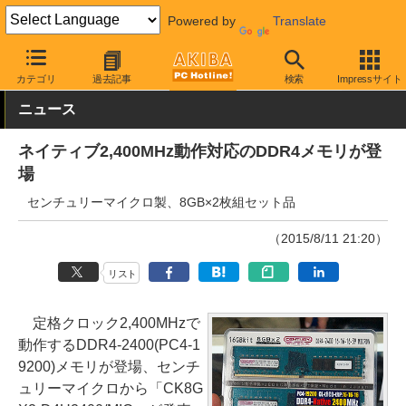
Powered by
Translate
AKIBA PC Hotline!
PCパーツ
メモリ
DDR4メモリ
カテゴリ
過去記事
検索
Impressサイト
ニュース
ネイティブ2,400MHz動作対応のDDR4メモリが登
場
センチュリーマイクロ製、8GB×2枚組セット品
（2015/8/11 21:20）
リスト
定格クロック2,400MHzで
動作するDDR4-2400(PC4-1
9200)メモリが登場、センチ
ュリーマイクロから「CK8G