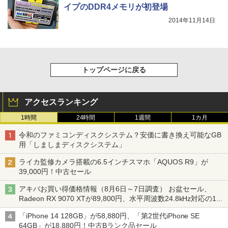
イプのDDR4メモリが初登場
2014年11月14日
トップページに戻る
アクセスランキング
1時間
24時間
1週間
1カ月
令和のファミコンディスクシステム？安価に書き換え可能なGB
用「しましまディスクシステム」
ライカ監修カメラ搭載の6.5インチスマホ「AQUOS R9」が
39,000円！中古セール
アキバお買い得価格情報（8月6日～7日調査） お盆セール、
Radeon RX 9070 XTが89,800円、水平周波数24.8kHz対応の17
型モニターが9,801円、暑さ指数連動セール ほか
「iPhone 14 128GB」が58,880円、「第2世代iPhone SE
64GB」が18,880円！中古Bランク品セール