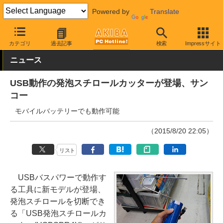
Powered by
Translate
AKIBA PC Hotline!
PC周辺機器
その他PC関連
その他
カテゴリ
過去記事
検索
Impressサイト
ニュース
USB動作の発泡スチロールカッターが登場、サン
コー
モバイルバッテリーでも動作可能
（2015/8/20 22:05）
リスト
USBバスパワーで動作す
る工具に新モデルが登場、
発泡スチロールを切断でき
る「USB発泡スチロールカ