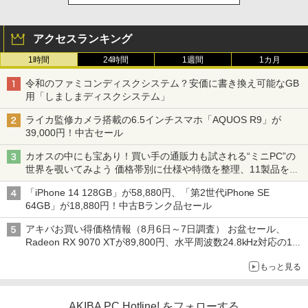
アクセスランキング
1時間
24時間
1週間
1カ月
令和のファミコンディスクシステム？安価に書き換え可能なGB
用「しましまディスクシステム」
ライカ監修カメラ搭載の6.5インチスマホ「AQUOS R9」が
39,000円！中古セール
カオスの中にも宝あり！買い手の通販力も試される“ミニPC”の
世界を覗いてみよう 価格帯別に仕様や特徴を整理、11製品をピ
ックアップ text by 石川 ひさよし
「iPhone 14 128GB」が58,880円、「第2世代iPhone SE
64GB」が18,880円！中古Bランク品セール
アキバお買い得価格情報（8月6日～7日調査） お盆セール、
Radeon RX 9070 XTが89,800円、水平周波数24.8kHz対応の17
型モニターが9,801円、暑さ指数連動セール ほか
もっと見る
AKIBA PC Hotline! をフォローする