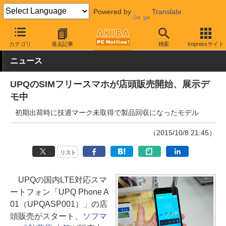
Powered by
Translate
AKIBA PC Hotline!
モバイル
スマートフォン
SIMフリースマー
カテゴリ
過去記事
検索
Impressサイト
ニュース
UPQのSIMフリースマホが店頭販売開始、展示デ
モ中
初期出荷時に技適マーク未取得で製品回収になったモデル
（2015/10/8 21:45）
リスト
UPQの国内LTE対応スマ
ートフォン「UPQ Phone A
01（UPQASP001）」の店
頭販売がスタート、
ソフマ