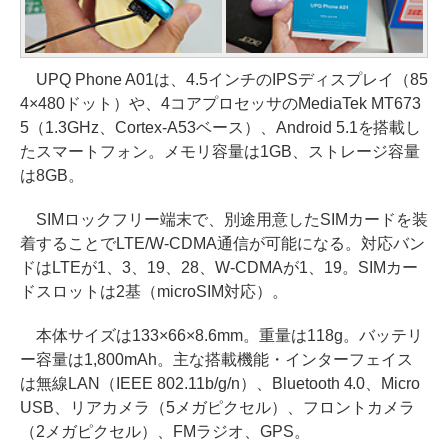
UPQ Phone A01は、4.5インチのIPSディスプレイ（85
4×480ドット）や、4コアプロセッサのMediaTek MT673
5（1.3GHz、Cortex-A53ベース）、Android 5.1を搭載し
たスマートフォン。メモリ容量は1GB、ストレージ容量
は8GB。
SIMロックフリー端末で、別途用意したSIMカードを装
着することでLTE/W-CDMA通信が可能になる。対応バン
ドはLTEが1、3、19、28、W-CDMAが1、19。SIMカー
ドスロットは2基（microSIM対応）。
本体サイズは133×66×8.6mm。重量は118g。バッテリ
ー容量は1,800mAh。主な搭載機能・インターフェイス
は無線LAN（IEEE 802.11b/g/n）、Bluetooth 4.0、Micro
USB、リアカメラ（5メガピクセル）、フロントカメラ
（2メガピクセル）、FMラジオ、GPS。