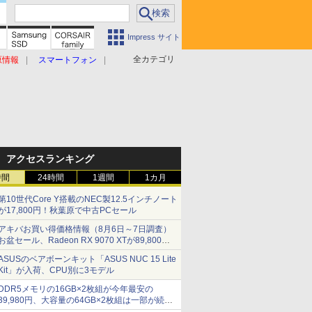
Impress サイト
全カテゴリ
原情報
スマートフォン
アクセスランキング
時間
24時間
1週間
1カ月
第10世代Core Y搭載のNEC製12.5インチノート
が17,800円！秋葉原で中古PCセール
アキバお買い得価格情報（8月6日～7日調査）
お盆セール、Radeon RX 9070 XTが89,800
円、水平周波数24.8kHz対応の17型モニターが
ASUSのベアボーンキット「ASUS NUC 15 Lite
9,801円、暑さ指数連動セール ほか
Kit」が入荷、CPU別に3モデル
DDR5メモリの16GB×2枚組が今年最安の
39,980円、大容量の64GB×2枚組は一部が続騰
[8月前半のメモリ価格]