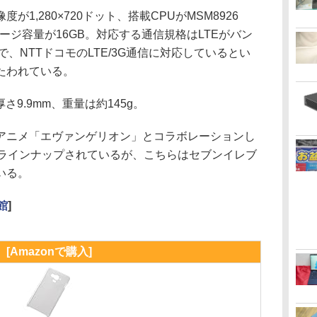
,280×720ドット、搭載CPUがMSM8926
トレージ容量が16GB。対応する通信規格はLTEがバン
6/19で、NTTドコモのLTE/3G通信に対応しているとい
うたわれている。
さ9.9mm、重量は約145g。
ニメ「エヴァンゲリオン」とコラボレーションし
0」もラインナップされているが、こちらはセブンイレブ
いる。
館
]
[Amazonで購入]