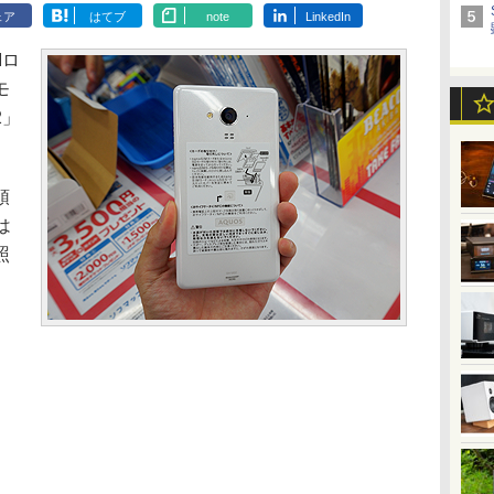
ェア
はてブ
note
LinkedIn
Mロ
モ
2」
頭
は
照