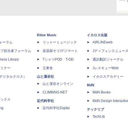
Rittor Music
イカロス出版
dフォーラム
リットーミュージック
AIRLINEweb
ップ担当者フォーラム
楽器探そう!デジマート
Jディフェンスニュー
ness Library
TシャツPOD T-OD
通訳翻訳ジャーナル
セミナー
立東舎
JレスキューWeb
 X（デジタルクロス）
山と溪谷社
イカロスアカデミー
山と溪谷オンライン
MdN
CLIMBING-NET
MdN Books
ブックス
近代科学社
MdN Design Interactiv
ing
近代科学社Digital
テックリブ
TechLib