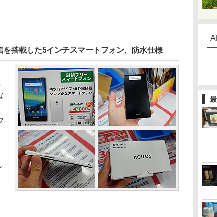
A
信を搭載した5インチスマートフォン、防水仕様
ス
な
最
フ
万
。
と
テ
間