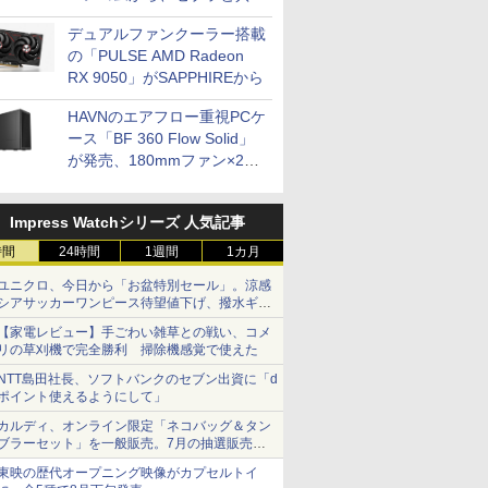
開発
デュアルファンクーラー搭載
の「PULSE AMD Radeon
RX 9050」がSAPPHIREから
HAVNのエアフロー重視PCケ
ース「BF 360 Flow Solid」
が発売、180mmファン×2搭
載
Impress Watchシリーズ 人気記事
時間
24時間
1週間
1カ月
ユニクロ、今日から「お盆特別セール」。涼感
シアサッカーワンピース待望値下げ、撥水ギア
ショーツは1990円に
【家電レビュー】手ごわい雑草との戦い、コメ
リの草刈機で完全勝利 掃除機感覚で使えた
NTT島田社長、ソフトバンクのセブン出資に「d
ポイント使えるようにして」
カルディ、オンライン限定「ネコバッグ＆タン
ブラーセット」を一般販売。7月の抽選販売の
当選無効分
東映の歴代オープニング映像がカプセルトイ