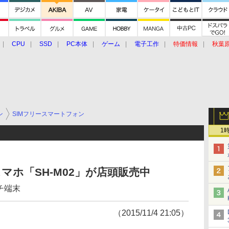
CPU
SSD
PC本体
ゲーム
電子工作
特価情報
秋葉
グルメ
イベント
価格動向
ン
SIMフリースマートフォン
1
マホ「SH-M02」が店頭販売中
チ端末
（2015/11/4 21:05）