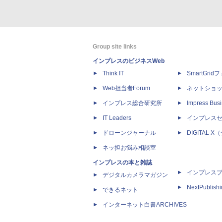
Group site links
インプレスのビジネスWeb
Think IT
SmartGri
Web担当者Forum
ネットショ
インプレス総合研究所
Impress Busi
IT Leaders
インプレス
ドローンジャーナル
DIGITAL
ネッ担お悩み相談室
インプレスの本と雑誌
インプレス
デジタルカメラマガジン
NextPublish
できるネット
インターネット白書ARCHIVES