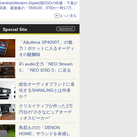
Sandisk(Western Digital)製SSDの特価・下落が
顕著、最速級の「SN8100」8TBが一時17万円
割れ [8月前半のSSD価格]
もっと見る
Special Site
「A&ultima SP4000T」の魅
力！ポケットに入るオーディ
オの醍醐味
iFi audio主力「NEO Stream
3」「NEO iDSD 3」に迫る
総合オーディオブランドに進
化するSHANLINGとは何者
か？
クリエイティブが作った2万
円台の“小さなピュアオーデ
ィオスピーカー”
鳥肌ものの「DENON
HOME」サウンドを体感し