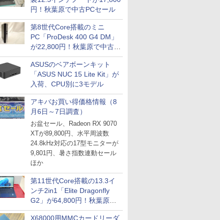
円！秋葉原で中古PCセール
第8世代Core搭載のミニ
PC「ProDesk 400 G4 DM」
が22,800円！秋葉原で中古
PCセール
ASUSのベアボーンキット
「ASUS NUC 15 Lite Kit」が
入荷、CPU別に3モデル
アキバお買い得価格情報（8
月6日～7日調査）
お盆セール、Radeon RX 9070
XTが89,800円、水平周波数
24.8kHz対応の17型モニターが
9,801円、暑さ指数連動セール
ほか
第11世代Core搭載の13.3イ
ンチ2in1「Elite Dragonfly
G2」が64,800円！秋葉原で
中古PCセール
X68000用MMCカードリーダ