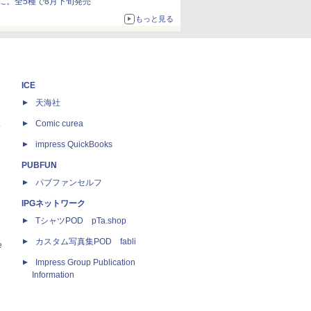
に。全5種で8月下旬発売
もっと見る
ICE
天海社
ス
Comic curea
impress QuickBooks
PUBFUN
パブファンセルフ
IPGネットワーク
TシャツPOD pTa.shop
カスタム写真集POD fabli
e
Impress Group Publication
Information