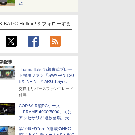
た！
KIBA PC Hotline! をフォローする
新記事
Thermaltakeの着脱式ブレー
ド採用ファン「SWAFAN 120
EX INFINITY ARGB Sync」
に単品パッケージ
交換用リバースファンブレード
付属
CORSAIR製PCケース
「FRAME 4000/5000」向け
アクセサリが複数登場、天然
木製パネルや背面コネクタ対
第10世代Core Y搭載のNEC
応トレイなど
製12.5インチノートが17,800