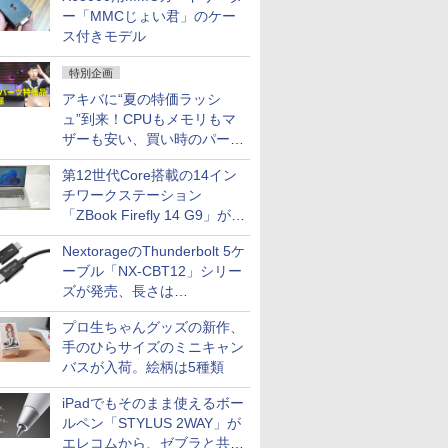
ー「MMCじょい君」のケー
ス付きモデル
特別企画
アキバに“夏の特価ラッシ
ュ”到来！CPUもメモリもマ
ザーも安い、買い時のパーツ
は？【8月7日(金)22時配信】
第12世代Core搭載の14イン
チワークステーション
「ZBook Firefly 14 G9」が
79,800円！秋葉原で中古PC
NextorageのThunderbolt 5ケ
セール
ーブル「NX-CBT12」シリー
ズが発売、長さは
30cm/50cm/1mの3種類
プロ生ちゃんグッズの新作、
手のひらサイズのミニキャン
バスが入荷。絵柄は5種類
iPadでもそのまま使えるボー
ルペン「STYLUS 2WAY」が
エレコムから、ゼブラと共同