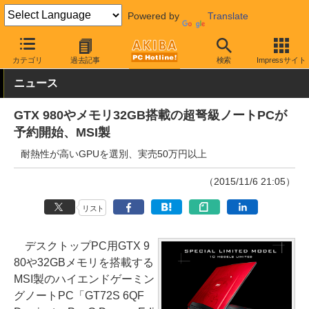
Powered by
Translate
AKIBA PC Hotline!
PC本体・ソフト
PC本体
ゲーミングPC
カテゴリ
過去記事
検索
Impressサイト
ニュース
GTX 980やメモリ32GB搭載の超弩級ノートPCが
予約開始、MSI製
耐熱性が高いGPUを選別、実売50万円以上
（2015/11/6 21:05）
リスト
デスクトップPC用GTX 9
80や32GBメモリを搭載する
MSI製のハイエンドゲーミン
グノートPC「GT72S 6QF