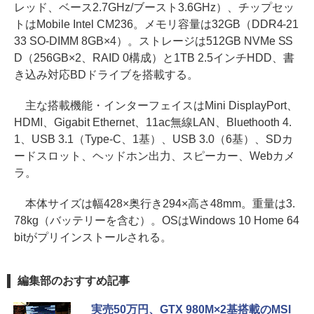
レッド、ベース2.7GHz/ブースト3.6GHz）、チップセッ
トはMobile Intel CM236。メモリ容量は32GB（DDR4-21
33 SO-DIMM 8GB×4）。ストレージは512GB NVMe SS
D（256GB×2、RAID 0構成）と1TB 2.5インチHDD、書
き込み対応BDドライブを搭載する。
主な搭載機能・インターフェイスはMini DisplayPort、
HDMI、Gigabit Ethernet、11ac無線LAN、Bluethooth 4.
1、USB 3.1（Type-C、1基）、USB 3.0（6基）、SDカ
ードスロット、ヘッドホン出力、スピーカー、Webカメ
ラ。
本体サイズは幅428×奥行き294×高さ48mm。重量は3.
78kg（バッテリーを含む）。OSはWindows 10 Home 64
bitがプリインストールされる。
編集部のおすすめ記事
実売50万円、GTX 980M×2基搭載のMSI