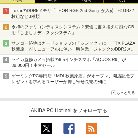
LexarのDDR5メモリ「THOR RGB 2nd Gen」が入荷、64GB×2
枚組など3種類
令和のファミコンディスクシステム？安価に書き換え可能なGB
用「しましまディスクシステム」
サンコー跡地はカードショップの「シンソク」に、「TX PLAZA
秋葉原」がリニューアルに伴い一時休業、ジャンクのDDR2メモ
リが100円で販売など～ 最近の秋葉原 ～
ライカ監修カメラ搭載の6.5インチスマホ「AQUOS R9」が
39,000円！中古セール
ゲーミングPC専門店「MDL秋葉原店」がオープン、開店記念プ
レゼントを求めるユーザーが押し寄せ長蛇の列に
もっと見る
AKIBA PC Hotline! をフォローする