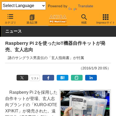
Powered by
Translate
AKIBA PC Hotline!
ガジェット
電子工作キット
カテゴリ
過去記事
検索
Impressサイト
ニュース
Raspberry Pi 2を使ったIoT機器自作キットが発
売、玄人志向
謎のサングラス男直伝の「玄人指南書」が付属
（2016/1/9 20:05）
リスト
Raspberry Pi 2を採用した
自作キットが登場、玄人志
向ブランドの「KURO-IOTE
XP/KIT」が発売された。遠