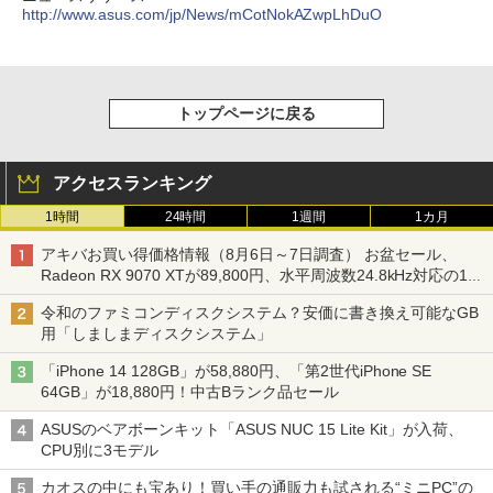
http://www.asus.com/jp/News/mCotNokAZwpLhDuO
トップページに戻る
アクセスランキング
1時間
24時間
1週間
1カ月
アキバお買い得価格情報（8月6日～7日調査） お盆セール、
Radeon RX 9070 XTが89,800円、水平周波数24.8kHz対応の17
型モニターが9,801円、暑さ指数連動セール ほか
令和のファミコンディスクシステム？安価に書き換え可能なGB
用「しましまディスクシステム」
「iPhone 14 128GB」が58,880円、「第2世代iPhone SE
64GB」が18,880円！中古Bランク品セール
ASUSのベアボーンキット「ASUS NUC 15 Lite Kit」が入荷、
CPU別に3モデル
カオスの中にも宝あり！買い手の通販力も試される“ミニPC”の