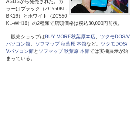
ASUSから発売された。カ
ラーはブラック（ZC550KL-
BK16）とホワイト（ZC550
KL-WH16）の2種類で店頭価格は税込30,000円前後。
販売ショップは
BUY MORE秋葉原本店
、
ツクモDOS/V
パソコン館
、
ソフマップ 秋葉原 本館
など。
ツクモDOS/
Vパソコン館
と
ソフマップ 秋葉原 本館
では実機展示が始
まっている。