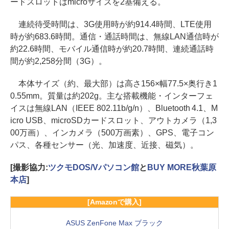
ードスロットはmicroサイズを2基備える。
連続待受時間は、3G使用時が約914.4時間、LTE使用
時が約683.6時間。通信・通話時間は、無線LAN通信時が
約22.6時間、モバイル通信時が約20.7時間、連続通話時
間が約2,258分間（3G）。
本体サイズ（約、最大部）は高さ156×幅77.5×奥行き1
0.55mm。質量は約202g。主な搭載機能・インターフェ
イスは無線LAN（IEEE 802.11b/g/n）、Bluetooth 4.1、M
icro USB、microSDカードスロット、アウトカメラ（1,3
00万画）、インカメラ（500万画素）、GPS、電子コン
パス、各種センサー（光、加速度、近接、磁気）。
[撮影協力:
ツクモDOS/Vパソコン館
と
BUY MORE秋葉原
本店
]
[Amazonで購入]
ASUS ZenFone Max ブラック