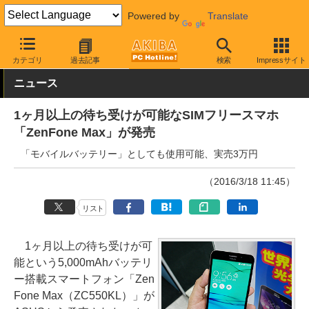
Powered by
Translate
AKIBA PC Hotline!
モバイル
スマートフォン
SIMフリースマー
カテゴリ
過去記事
検索
Impressサイト
ニュース
1ヶ月以上の待ち受けが可能なSIMフリースマホ
「ZenFone Max」が発売
「モバイルバッテリー」としても使用可能、実売3万円
（2016/3/18 11:45）
リスト
1ヶ月以上の待ち受けが可
能という5,000mAhバッテリ
ー搭載スマートフォン「Zen
Fone Max（ZC550KL）」が