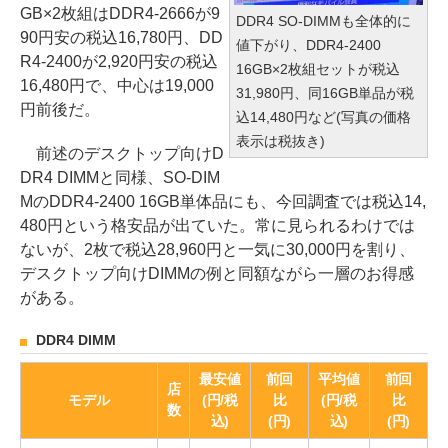
GB×2枚組はDDR4-2666が9
DDR4 SO-DIMMも全体的に
90円安の税込16,780円、DD
値下がり、DDR4-2400
R4-2400が2,920円安の税込
16GB×2枚組セットが税込
16,480円で、中心は19,000
31,980円、同16GB単品が税
円前後だ。
込14,480円など(写真の価格
表示は税抜き)
前述のデスクトップ向けD
DR4 DIMMと同様、SO-DIM
MのDDR4-2400 16GB単体品にも、今回調査では税込14,
480円という格安品が出ていた。常に見られるわけでは
ないが、2枚で税込28,960円と一気に30,000円を割り、
デスクトップ向けDIMMの例と同額ながら一層のお得感
がある。
DDR4 DIMM
最安値
前回
平均値
前回
店
モデル
(円/税
比
(円/税
比
数
込)
(円)
込)
(円)