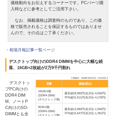
価格動向をお伝えするコーナーです。PCパーツ購
入時などに参考としてご活用下さい。
なお、掲載価格は調査時のものであり、この価
格で販売されることを保証するものではありませ
んので、その点はご了承ください。
・相場月報記事一覧ページ
デスクトップ向けのDDR4 DIMMを中心に大幅な続
落、16GB×2枚組が2万9千円割れ
【 調査日：2018年10月27日～11月24日 】
デスクトッ
容量
価格(税込)
プPC向けの
16GB×2枚
最安値28,980円(先月比-4,000円)
DDR4 DIM
(DDR4-2666)
平均値31,611円(先月比-4,178円)
(デスクトップ用)
M、ノートP
C向けのSO-
8GB×2枚
最安値13,990円(先月比-1,560円)
(DDR4-2666)
DIMMとも全
平均値15,547円(先月比-1,381円)
(デスクトップ用)