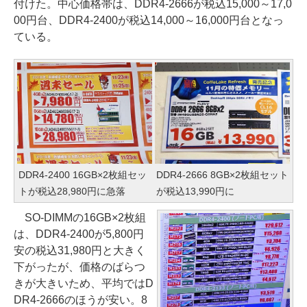
付けた。中心価格帯は、DDR4-2666が税込15,000～17,0
00円台、DDR4-2400が税込14,000～16,000円台となっ
ている。
DDR4-2400 16GB×2枚組セッ
DDR4-2666 8GB×2枚組セット
トが税込28,980円に急落
が税込13,990円に
SO-DIMMの16GB×2枚組
は、DDR4-2400が5,800円
安の税込31,980円と大きく
下がったが、価格のばらつ
きが大きいため、平均ではD
DR4-2666のほうが安い。8