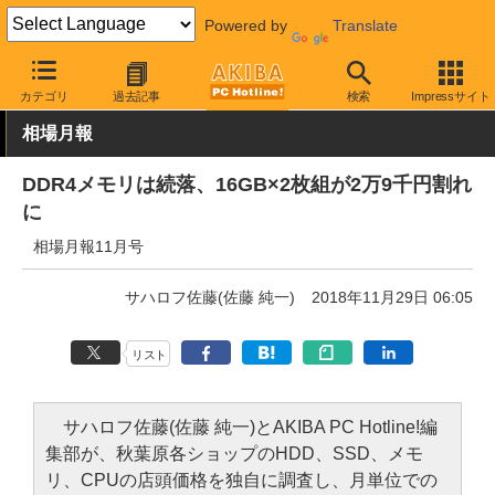
Powered by
Translate
AKIBA PC Hotline!
秋葉原情報
価格情報
価格動向
カテゴリ
過去記事
検索
Impressサイト
相場月報
DDR4メモリは続落、16GB×2枚組が2万9千円割れ
に
相場月報11月号
サハロフ佐藤(佐藤 純一)
2018年11月29日 06:05
リスト
サハロフ佐藤(佐藤 純一)とAKIBA PC Hotline!編
集部が、秋葉原各ショップのHDD、SSD、メモ
リ、CPUの店頭価格を独自に調査し、月単位での