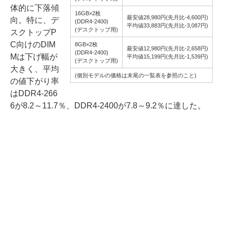
体的に下落傾
16GB×2枚
最安値28,980円(先月比-4,600円)
向。特に、デ
(DDR4-2400)
平均値33,883円(先月比-3,087円)
(デスクトップ用)
スクトップP
C向けのDIM
8GB×2枚
最安値12,980円(先月比-2,658円)
(DDR4-2400)
Mは下げ幅が
平均値15,199円(先月比-1,539円)
(デスクトップ用)
大きく、平均
(個別モデルの価格は末尾の一覧表を参照のこと)
の値下がり率
はDDR4-266
6が8.2～11.7％、DDR4-2400が7.8～9.2％に達した。