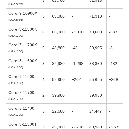
3
82,780
-
82,913
-
(LGA2066)
Core i9-10900X
3
69,980
-
71,313
-
(LGA2066)
Core i9-11900K
6
66,980
-3,000
70,600
-683
(LGA1200)
Core i7-11700K
6
48,880
-48
50,905
-8
(LGA1200)
Core i5-11600K
3
34,980
-1,298
36,860
-432
(LGA1200)
Core i9-11900
4
52,980
+202
55,685
+269
(LGA1200)
Core i7-11700
2
39,980
-
39,980
-
(LGA1200)
Core i5-11400
5
22,680
-
24,447
-
(LGA1200)
Core i9-11900T
3
49,980
-2,798
49,980
-3,539