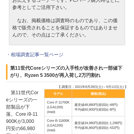
お伝えするコーナーです。PCパーツ購入時などに
参考としてご活用下さい。
なお、掲載価格は調査時のものであり、この価
格で販売されることを保証するものではありませ
んので、その点はご了承ください。
・相場調査記事一覧ページ
第11世代Coreシリーズの入手性が改善され一部値下
がり、Ryzen 5 3500が再入荷し2万円割れ
【 調査日：2021年8月28日(土)～9月11日(土) 】
第11世代Cor
モデル
価格(税込)
eシリーズの一
Core i7-11700K
最安値48,880円(前回比-48円)
部製品が下
(LGA1200)
平均値50,905円(前回比-8円)
(Intel)
落。Core i9-11
900Kが3,000
Core i5-11600K
最安値34,980円(前回比-1,298円)
(LGA1200)
円安の66,980
平均値36,860円(前回比-432円)
(Intel)