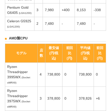
Pentium Gold
3
7,980
+400
8,153
-338
G6405
(LGA1200)
Celeron G5925
2
7,480
-
7,480
-
(LGA1200)
AMD製CPU
最安値
前回
平均値
前回
店
モデル
(円/税
比
(円/税
比
数
込)
(円)
込)
(円)
Ryzen
Threadripper
4
738,800
0
738,800
0
3995WX
(Socket
sWRX8)
Ryzen
Threadripper
3
378,800
0
378,826
+6
3975WX
(Socket
sWRX8)