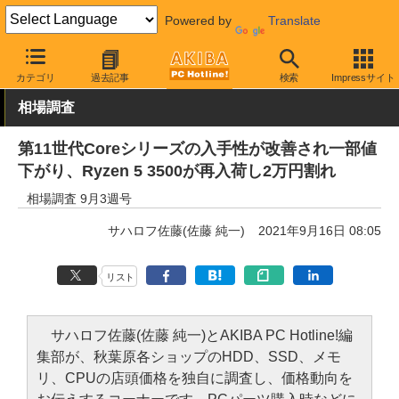
Powered by
Translate
AKIBA PC Hotline!
秋葉原情報
価格情報
価格動向
カテゴリ
過去記事
検索
Impressサイト
相場調査
第11世代Coreシリーズの入手性が改善され一部値
下がり、Ryzen 5 3500が再入荷し2万円割れ
相場調査 9月3週号
サハロフ佐藤(佐藤 純一)
2021年9月16日 08:05
リスト
サハロフ佐藤(佐藤 純一)とAKIBA PC Hotline!編
集部が、秋葉原各ショップのHDD、SSD、メモ
リ、CPUの店頭価格を独自に調査し、価格動向を