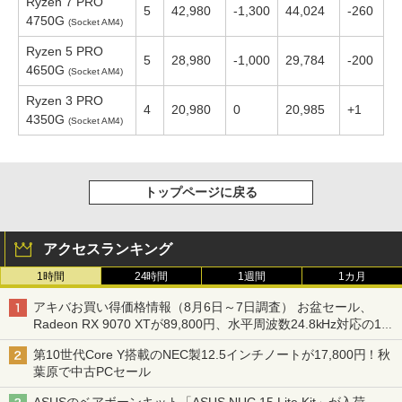
Ryzen 7 PRO
5
42,980
-1,300
44,024
-260
4750G
(Socket AM4)
Ryzen 5 PRO
5
28,980
-1,000
29,784
-200
4650G
(Socket AM4)
Ryzen 3 PRO
4
20,980
0
20,985
+1
4350G
(Socket AM4)
トップページに戻る
アクセスランキング
1時間
24時間
1週間
1カ月
アキバお買い得価格情報（8月6日～7日調査） お盆セール、
Radeon RX 9070 XTが89,800円、水平周波数24.8kHz対応の17
型モニターが9,801円、暑さ指数連動セール ほか
第10世代Core Y搭載のNEC製12.5インチノートが17,800円！秋
葉原で中古PCセール
ASUSのベアボーンキット「ASUS NUC 15 Lite Kit」が入荷、