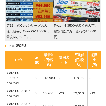
第11世代Coreシリーズの入手
Ryzen 5 3500が広く再入荷、
性は改善、Core i9-11900Kは
最安値は2万円割れの19,800
最安66,980円に。
円。
Intel製CPU
最安値
平均値
前回
店
前回比
モデル
(円/税
(円/税
比
数
(円)
込)
込)
(円)
Core i9-
10980XE
3
118,980
-
118,980
-
(LGA2066)
Core i9-10940X
3
93,780
-28
93,913
+19
(LGA2066)
Core i9-10920X