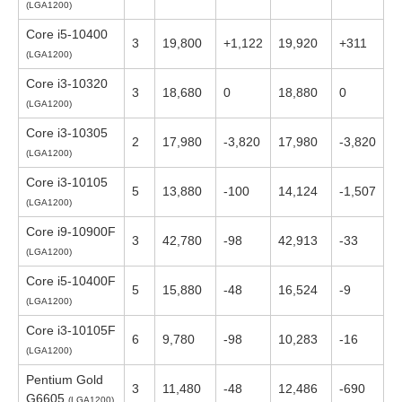
(LGA1200)
Core i5-10400
3
19,800
+1,122
19,920
+311
(LGA1200)
Core i3-10320
3
18,680
0
18,880
0
(LGA1200)
Core i3-10305
2
17,980
-3,820
17,980
-3,820
(LGA1200)
Core i3-10105
5
13,880
-100
14,124
-1,507
(LGA1200)
Core i9-10900F
3
42,780
-98
42,913
-33
(LGA1200)
Core i5-10400F
5
15,880
-48
16,524
-9
(LGA1200)
Core i3-10105F
6
9,780
-98
10,283
-16
(LGA1200)
Pentium Gold
3
11,480
-48
12,486
-690
G6605
(LGA1200)