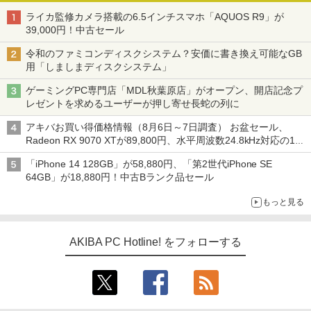
ライカ監修カメラ搭載の6.5インチスマホ「AQUOS R9」が
39,000円！中古セール
令和のファミコンディスクシステム？安価に書き換え可能なGB
用「しましまディスクシステム」
ゲーミングPC専門店「MDL秋葉原店」がオープン、開店記念プ
レゼントを求めるユーザーが押し寄せ長蛇の列に
アキバお買い得価格情報（8月6日～7日調査） お盆セール、
Radeon RX 9070 XTが89,800円、水平周波数24.8kHz対応の17
型モニターが9,801円、暑さ指数連動セール ほか
「iPhone 14 128GB」が58,880円、「第2世代iPhone SE
64GB」が18,880円！中古Bランク品セール
もっと見る
AKIBA PC Hotline! をフォローする