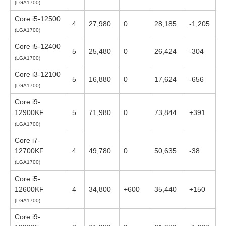
(LGA1700)
Core i5-12500
4
27,980
0
28,185
-1,205
(LGA1700)
Core i5-12400
5
25,480
0
26,424
-304
(LGA1700)
Core i3-12100
5
16,880
0
17,624
-656
(LGA1700)
Core i9-
12900KF
5
71,980
0
73,844
+391
(LGA1700)
Core i7-
12700KF
4
49,780
0
50,635
-38
(LGA1700)
Core i5-
12600KF
4
34,800
+600
35,440
+150
(LGA1700)
Core i9-