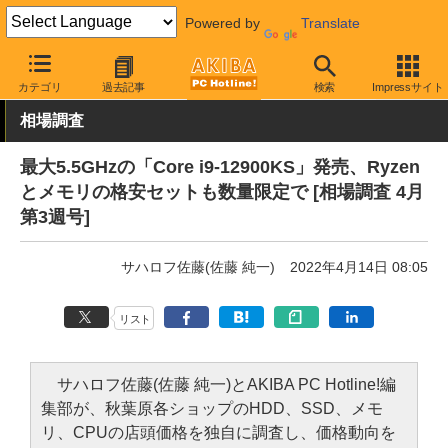
Powered by
Translate
AKIBA PC Hotline!
秋葉原情報
価格情報
価格動向
カテゴリ
過去記事
検索
Impressサイト
相場調査
最大5.5GHzの「Core i9-12900KS」発売、Ryzen
とメモリの格安セットも数量限定で [相場調査 4月
第3週号]
サハロフ佐藤(佐藤 純一)
2022年4月14日 08:05
リスト
サハロフ佐藤(佐藤 純一)とAKIBA PC Hotline!編
集部が、秋葉原各ショップのHDD、SSD、メモ
リ、CPUの店頭価格を独自に調査し、価格動向を