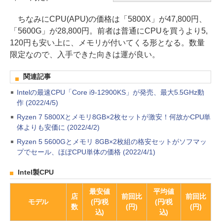
ちなみにCPU(APU)の価格は「5800X」が47,800円、
「5600G」が28,800円。前者は普通にCPUを買うより5,
120円も安い上に、メモリが付いてくる形となる。数量
限定なので、入手できた向きは運が良い。
関連記事
Intelの最速CPU「Core i9-12900KS」が発売、最大5.5GHz動
作 (2022/4/5)
Ryzen 7 5800Xとメモリ8GB×2枚セットが激安！何故かCPU単
体よりも安価に (2022/4/2)
Ryzen 5 5600Gとメモリ 8GB×2枚組の格安セットがソフマッ
プでセール、ほぼCPU単体の価格 (2022/4/1)
Intel製CPU
最安値
平均値
店
前回比
前回比
モデル
(円/税
(円/税
数
(円)
(円)
込)
込)