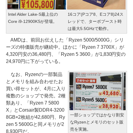
Intel Alder Lake-S最上位の
16コア(Pコア8、Eコア8)24ス
Core i9-12900KSが登場。
レッドで、ターボブースト時
は最大5.5GHzで動作。
AMDは、前回お伝えした「Ryzen 5000/5000G」シリ
ーズの特価販売が継続中。ほかに「Ryzen 7 3700X」が
4,320円安の36,480円、「Ryzen 5 3600」が1,830円安の
24,970円に下がっている。
なお、Ryzenの一部製品
とメモリを組み合わせたお
買い得セットが、4月に入り
複数のショップで発売。2種
類あり、「Ryzen 7 5800
X」とCorsair製DDR4-3200
一部ショップではかなり割安
8GB×2枚組が42,680円、Ry
なRyzenとメモリのセット販
zen 5 5600Gと同メモリが2
売を実施。
8,930円だ。