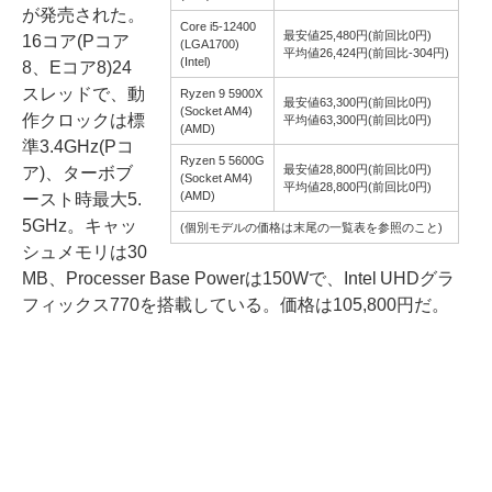
が発売された。
Core i5-12400
最安値25,480円(前回比0円)
16コア(Pコア
(LGA1700)
平均値26,424円(前回比-304円)
(Intel)
8、Eコア8)24
スレッドで、動
Ryzen 9 5900X
最安値63,300円(前回比0円)
(Socket AM4)
作クロックは標
平均値63,300円(前回比0円)
(AMD)
準3.4GHz(Pコ
Ryzen 5 5600G
最安値28,800円(前回比0円)
ア)、ターボブ
(Socket AM4)
平均値28,800円(前回比0円)
(AMD)
ースト時最大5.
5GHz。キャッ
(個別モデルの価格は末尾の一覧表を参照のこと)
シュメモリは30
MB、Processer Base Powerは150Wで、Intel UHDグラ
フィックス770を搭載している。価格は105,800円だ。