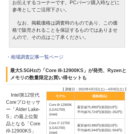
お伝えするコーナーです。PCパーツ購入時などに
参考としてご活用下さい。
なお、掲載価格は調査時のものであり、この価
格で販売されることを保証するものではありませ
んので、その点はご了承ください。
・相場調査記事一覧ページ
最大5.5GHzの「Core i9-12900KS」が発売、Ryzenと
メモリの数量限定お買い得セットも
【 調査日：2022年4月2日(土)～4月9日(土) 】
Intel第12世代
モデル
価格(税込)
Coreプロセッサ
Core i9-12900K
最安値75,880円(前回比0円)
ー「Alder Lake-
(LGA1700)
平均値76,724円(前回比-262円)
(Intel)
S」の最上位製
品となる「Core
Core i7-12700
最安値43,980円(前回比0円)
(LGA1700)
i9-12900KS」
平均値45,944円(前回比-564円)
(Intel)