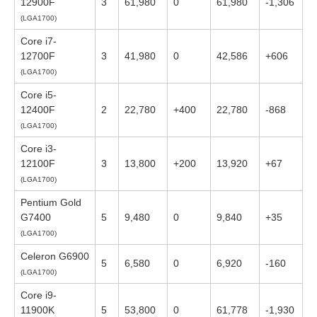
12900F
3
61,980
0
61,980
-1,306
(LGA1700)
Core i7-
12700F
3
41,980
0
42,586
+606
(LGA1700)
Core i5-
12400F
2
22,780
+400
22,780
-868
(LGA1700)
Core i3-
12100F
3
13,800
+200
13,920
+67
(LGA1700)
Pentium Gold
G7400
5
9,480
0
9,840
+35
(LGA1700)
Celeron G6900
5
6,580
0
6,920
-160
(LGA1700)
Core i9-
11900K
5
53,800
0
61,778
-1,930