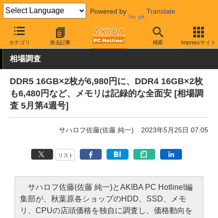
Powered by
Translate
AKIBA PC Hotline!
秋葉原情報
価格情報
価格動向
カテゴリ
過去記事
検索
Impressサイト
相場調査
DDR5 16GB×2枚が6,980円に、DDR4 16GB×2枚
も6,480円など、メモリは記録的な全面安 [相場調
査 5月第4週号]
サハロフ佐藤(佐藤 純一)
2023年5月25日 07:05
リスト
サハロフ佐藤(佐藤 純一)とAKIBA PC Hotline!編
集部が、秋葉原各ショップのHDD、SSD、メモ
リ、CPUの店頭価格を独自に調査し、価格動向を