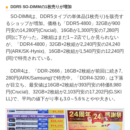
DDR5 SO-DIMMの1枚売りが増加
SO-DIMMは、DDR5タイプの単体品(1枚売り)を販売す
るショップが増加。価格も「DDR5-4800」32GBが900
円安の14,280円(Crucial)、16GBが1,300円安の7,280円
(同)に下がった。2枚組はまだ1～2店でしか見られない
が、「DDR4-4800」32GB×2枚組が2,240円安の24,240
円(ARK/SK-Hynix)、16GB×2枚組が1,540円安の12,240円
(同)で特売されている。
DDR4は、「DDR-2666」16GB×2枚組が前回に続き7,
280円(ARK/Samsung)で特売中。「DDR4-3200」は下落
が目立ち、最安値は16GB×2枚組が393円安の特価8,980
円(Crucial)、32GB×2枚組が2,103円安の17,202円(G.SKI
LL)で、平均の値下がり率も3.0～5.6％とやや大きい。