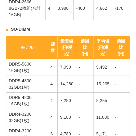
DDR4-2666
8GB×2枚組(合計
4
3,980
-400
4,662
-178
16GB)
SO-DIMM
最安値
前回
平均値
前回
店
モデル
(円/税
比
(円/税
比
数
込)
(円)
込)
(円)
DDR5-5600
4
7,990
-
9,492
-
16GB(1枚)
DDR5-4800
4
14,280
-
15,265
-
32GB(1枚)
DDR5-4800
4
7,280
-
8,255
-
16GB(1枚)
DDR4-3200
4
9,180
-
11,080
-
32GB(1枚)
DDR4-3200
6
4,780
-
5,171
-