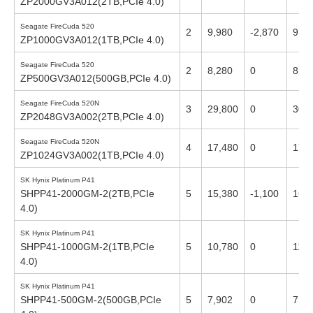
ZP2000GV3A012(2TB,PCIe 4.0)
Seagate FireCuda 520
2
9,980
-2,870
9,98
ZP1000GV3A012(1TB,PCIe 4.0)
Seagate FireCuda 520
2
8,280
0
8,28
ZP500GV3A012(500GB,PCIe 4.0)
Seagate FireCuda 520N
3
29,800
0
30,
ZP2048GV3A002(2TB,PCIe 4.0)
Seagate FireCuda 520N
4
17,480
0
17,
ZP1024GV3A002(1TB,PCIe 4.0)
SK Hynix Platinum P41
SHPP41-2000GM-2(2TB,PCIe
5
15,380
-1,100
16,
4.0)
SK Hynix Platinum P41
SHPP41-1000GM-2(1TB,PCIe
5
10,780
0
11,0
4.0)
SK Hynix Platinum P41
SHPP41-500GM-2(500GB,PCIe
5
7,902
0
7,96