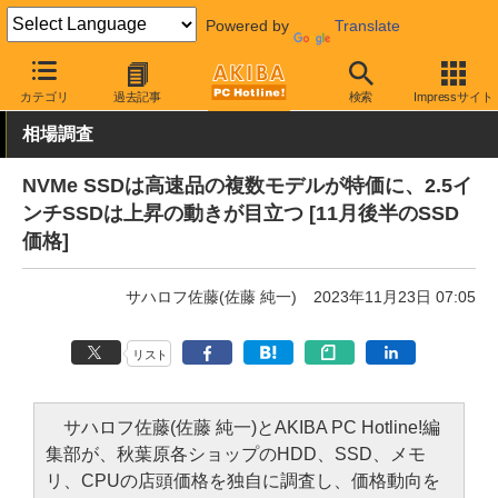
Powered by
Translate
AKIBA PC Hotline!
秋葉原情報
価格情報
価格動向
カテゴリ
過去記事
検索
Impressサイト
相場調査
NVMe SSDは高速品の複数モデルが特価に、2.5イ
ンチSSDは上昇の動きが目立つ [11月後半のSSD
価格]
サハロフ佐藤(佐藤 純一)
2023年11月23日 07:05
リスト
サハロフ佐藤(佐藤 純一)とAKIBA PC Hotline!編
集部が、秋葉原各ショップのHDD、SSD、メモ
リ、CPUの店頭価格を独自に調査し、価格動向を