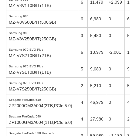
6
11,479
+2,099
11,4
MZ-V8V1T0B/IT(1TB)
Samsung 980
6
6,980
0
6,98
MZ-V8V500B/IT(500GB)
Samsung 980
3
5,480
0
5,68
MZ-V8V250B/IT(250GB)
Samsung 970 EVO Plus
6
13,979
-2,001
15,
MZ-V7S2T0B/IT(2TB)
Samsung 970 EVO Plus
5
9,680
0
9,68
MZ-V7S1T0B/IT(1TB)
Samsung 970 EVO Plus
2
5,210
0
5,34
MZ-V7S250B/IT(250GB)
Seagate FireCuda 540
4
46,979
0
48,
ZP2000GM3A004(2TB,PCIe 5.0)
Seagate FireCuda 540
4
27,980
0
28,
ZP1000GM3A004(1TB,PCIe 5.0)
Seagate FireCuda 530 Heatsink
3
59,980
+1,180
78,