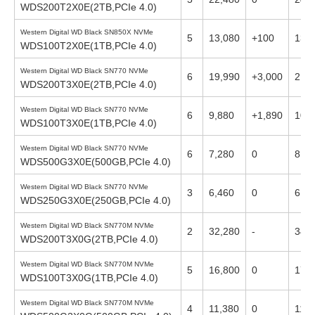
WDS200T2X0E(2TB,PCIe 4.0)
Western Digital WD Black SN850X NVMe
5
13,080
+100
13,
WDS100T2X0E(1TB,PCIe 4.0)
Western Digital WD Black SN770 NVMe
6
19,990
+3,000
21,
WDS200T3X0E(2TB,PCIe 4.0)
Western Digital WD Black SN770 NVMe
6
9,880
+1,890
10,
WDS100T3X0E(1TB,PCIe 4.0)
Western Digital WD Black SN770 NVMe
6
7,280
0
8,32
WDS500G3X0E(500GB,PCIe 4.0)
Western Digital WD Black SN770 NVMe
3
6,460
0
6,78
WDS250G3X0E(250GB,PCIe 4.0)
Western Digital WD Black SN770M NVMe
2
32,280
-
34,
WDS200T3X0G(2TB,PCIe 4.0)
Western Digital WD Black SN770M NVMe
5
16,800
0
17,
WDS100T3X0G(1TB,PCIe 4.0)
Western Digital WD Black SN770M NVMe
4
11,380
0
11,7