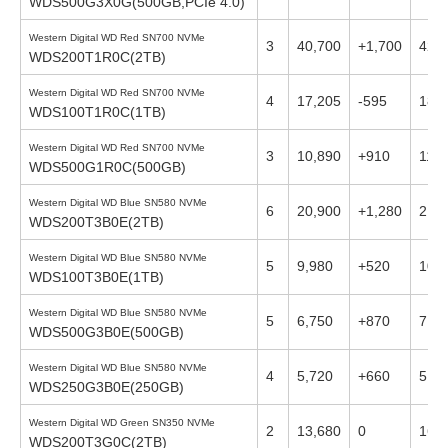
WDS500G3X0G(500GB,PCIe 4.0)
Western Digital WD Red SN700 NVMe
3
40,700
+1,700
42,
WDS200T1R0C(2TB)
Western Digital WD Red SN700 NVMe
4
17,205
-595
18,
WDS100T1R0C(1TB)
Western Digital WD Red SN700 NVMe
3
10,890
+910
11,0
WDS500G1R0C(500GB)
Western Digital WD Blue SN580 NVMe
6
20,900
+1,280
21,
WDS200T3B0E(2TB)
Western Digital WD Blue SN580 NVMe
5
9,980
+520
10,
WDS100T3B0E(1TB)
Western Digital WD Blue SN580 NVMe
5
6,750
+870
7,12
WDS500G3B0E(500GB)
Western Digital WD Blue SN580 NVMe
4
5,720
+660
5,88
WDS250G3B0E(250GB)
Western Digital WD Green SN350 NVMe
2
13,680
0
16,
WDS200T3G0C(2TB)