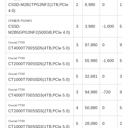
CSSD-M2B1TPG3NF2(1TB,PCIe
2
8,980
0
11,2
4.0)
CFD販売 PG3NF2
CSSD-
3
3,980
-1,000
5,66
M2B5GPG3NF2(500GB,PCIe 4.0)
Crucial T700
3
97,880
0
98,
CT4000T700SSD5(4TB,PCIe 5.0)
Crucial T700
5
55,980
-1,600
58,
CT2000T700SSD5(2TB,PCIe 5.0)
Crucial T700
5
32,681
0
33,
CT1000T700SSD5(1TB,PCIe 5.0)
Crucial T700
3
94,980
-720
95,
CT4000T700SSD3(4TB,PCIe 5.0)
Crucial T700
4
50,880
0
54,
CT2000T700SSD3(2TB,PCIe 5.0)
Crucial T700
5
28,080
0
29,
CT1000T700SSD3(1TB,PCIe 5.0)