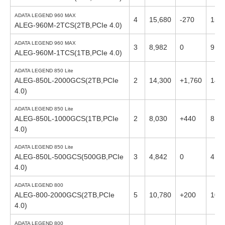
ADATA LEGEND 960 MAX
4
15,680
-270
15,
ALEG-960M-2TCS(2TB,PCIe 4.0)
ADATA LEGEND 960 MAX
3
8,982
0
9,52
ALEG-960M-1TCS(1TB,PCIe 4.0)
ADATA LEGEND 850 Lite
ALEG-850L-2000GCS(2TB,PCIe
2
14,300
+1,760
14,
4.0)
ADATA LEGEND 850 Lite
ALEG-850L-1000GCS(1TB,PCIe
2
8,030
+440
8,03
4.0)
ADATA LEGEND 850 Lite
ALEG-850L-500GCS(500GB,PCIe
3
4,842
0
4,91
4.0)
ADATA LEGEND 800
ALEG-800-2000GCS(2TB,PCIe
5
10,780
+200
10,
4.0)
ADATA LEGEND 800