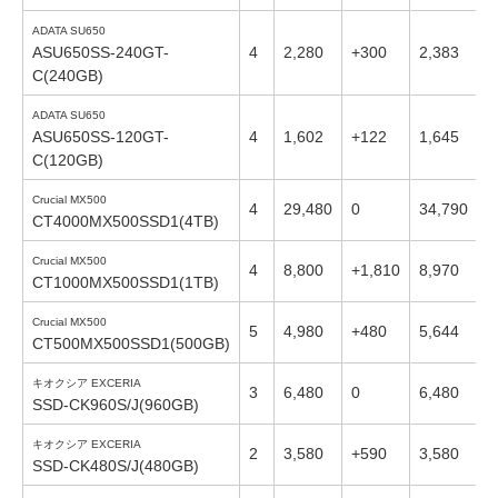
ADATA SU650
ASU650SS-240GT-
4
2,280
+300
2,383
+
C(240GB)
ADATA SU650
ASU650SS-120GT-
4
1,602
+122
1,645
+
C(120GB)
Crucial MX500
4
29,480
0
34,790
-
CT4000MX500SSD1(4TB)
Crucial MX500
4
8,800
+1,810
8,970
+
CT1000MX500SSD1(1TB)
Crucial MX500
5
4,980
+480
5,644
+
CT500MX500SSD1(500GB)
キオクシア EXCERIA
3
6,480
0
6,480
0
SSD-CK960S/J(960GB)
キオクシア EXCERIA
2
3,580
+590
3,580
+
SSD-CK480S/J(480GB)