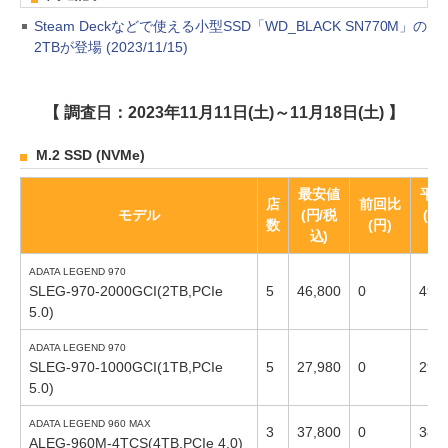
Steam Deckなどで使える小型SSD「WD_BLACK SN770M」の
2TBが登場 (2023/11/15)
【 調査日：2023年11月11日(土)～11月18日(土) 】
M.2 SSD (NVMe)
最安値
平均
店
前回比
モデル
(円/税
(円
数
(円)
込)
込
ADATA LEGEND 970
SLEG-970-2000GCI(2TB,PCIe
5
46,800
0
49,
5.0)
ADATA LEGEND 970
SLEG-970-1000GCI(1TB,PCIe
5
27,980
0
29,
5.0)
ADATA LEGEND 960 MAX
3
37,800
0
38,
ALEG-960M-4TCS(4TB,PCIe 4.0)