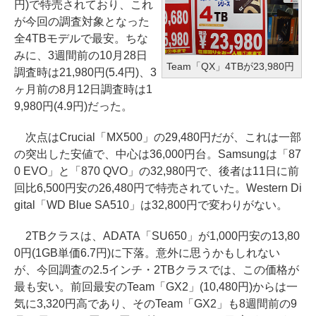
円)で特売されており、これ
が今回の調査対象となった
全4TBモデルで最安。ちな
みに、3週間前の10月28日
Team「QX」4TBが23,980円
調査時は21,980円(5.4円)、3
ヶ月前の8月12日調査時は1
9,980円(4.9円)だった。
次点はCrucial「MX500」の29,480円だが、これは一部
の突出した安値で、中心は36,000円台。Samsungは「87
0 EVO」と「870 QVO」の32,980円で、後者は11日に前
回比6,500円安の26,480円で特売されていた。Western Di
gital「WD Blue SA510」は32,800円で変わりがない。
2TBクラスは、ADATA「SU650」が1,000円安の13,80
0円(1GB単価6.7円)に下落。意外に思うかもしれない
が、今回調査の2.5インチ・2TBクラスでは、この価格が
最も安い。前回最安のTeam「GX2」(10,480円)からは一
気に3,320円高であり、そのTeam「GX2」も8週間前の9