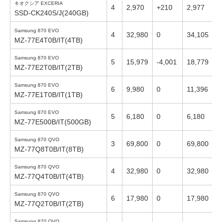
キオクシア EXCERIA
4
2,970
+210
2,977
-
SSD-CK240S/J(240GB)
Samsung 870 EVO
4
32,980
0
34,105
-
MZ-77E4T0B/IT(4TB)
Samsung 870 EVO
5
15,979
-4,001
18,779
-
MZ-77E2T0B/IT(2TB)
Samsung 870 EVO
6
9,980
0
11,396
-
MZ-77E1T0B/IT(1TB)
Samsung 870 EVO
5
6,180
0
6,180
0
MZ-77E500B/IT(500GB)
Samsung 870 QVO
3
69,800
0
69,800
0
MZ-77Q8T0B/IT(8TB)
Samsung 870 QVO
4
32,980
0
32,980
0
MZ-77Q4T0B/IT(4TB)
Samsung 870 QVO
6
17,980
0
17,980
0
MZ-77Q2T0B/IT(2TB)
Samsung 870 QVO