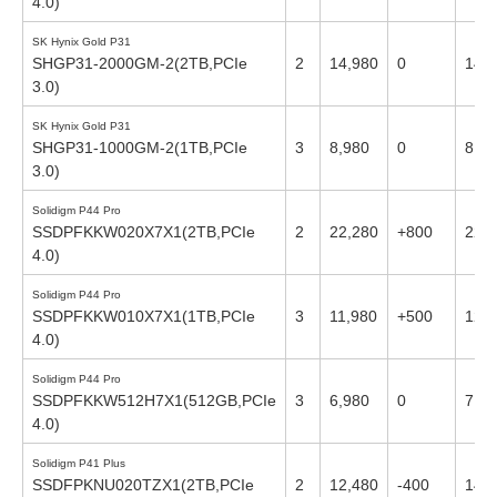
4.0)
SK Hynix Gold P31
SHGP31-2000GM-2(2TB,PCIe
2
14,980
0
14,
3.0)
SK Hynix Gold P31
SHGP31-1000GM-2(1TB,PCIe
3
8,980
0
8,98
3.0)
Solidigm P44 Pro
SSDPFKKW020X7X1(2TB,PCIe
2
22,280
+800
22,
4.0)
Solidigm P44 Pro
SSDPFKKW010X7X1(1TB,PCIe
3
11,980
+500
12,
4.0)
Solidigm P44 Pro
SSDPFKKW512H7X1(512GB,PCIe
3
6,980
0
7,81
4.0)
Solidigm P41 Plus
SSDFPKNU020TZX1(2TB,PCIe
2
12,480
-400
14,