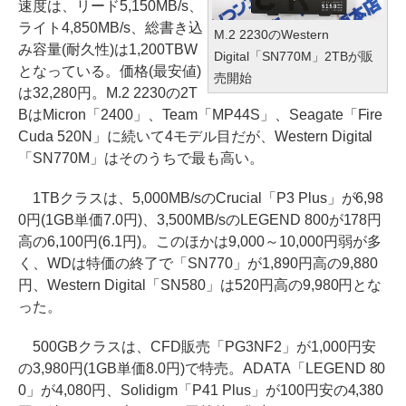
速度は、リード5,150MB/s、
ライト4,850MB/s、総書き込
M.2 2230のWestern
み容量(耐久性)は1,200TBW
Digital「SN770M」2TBが販
となっている。価格(最安値)
売開始
は32,280円。M.2 2230の2T
BはMicron「2400」、Team「MP44S」、Seagate「Fire
Cuda 520N」に続いて4モデル目だが、Western Digital
「SN770M」はそのうちで最も高い。
1TBクラスは、5,000MB/sのCrucial「P3 Plus」が6,98
0円(1GB単価7.0円)、3,500MB/sのLEGEND 800が178円
高の6,100円(6.1円)。このほかは9,000～10,000円弱が多
く、WDは特価の終了で「SN770」が1,890円高の9,880
円、Western Digital「SN580」は520円高の9,980円とな
った。
500GBクラスは、CFD販売「PG3NF2」が1,000円安
の3,980円(1GB単価8.0円)で特売。ADATA「LEGEND 80
0」が4,080円、Solidigm「P41 Plus」が100円安の4,380