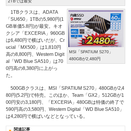
2TBでは最安
1TBクラスは、ADATA
「SU650」1TBの5,980円(1
GB単価5.8円)が最安。キオ
クシア「EXCERIA」960GB
は6,480円で横ばいだが、Cr
ucial「MX500」は1,810円
MSI「SPATIUM S270」
高の8,800円、Western Digit
480GBが2,480円
al「WD Blue SA510」は70
0円高の8,380円に上がっ
た。
500GBクラスは、MSI「SPATIUM S270」480GBが2,4
80円(5.2円)で特売。このほか、Team「GX2」512GBが1
00円安の3,180円、「EXCERIA」480GBは特価の終了で
590円高の3,580円、Western Digital「WD Blue SA510」
は4,280円で横ばいなどとなっている。
関連記事