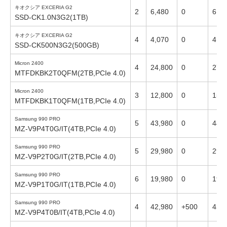
キオクシア EXCERIA G2
2
6,480
0
6,53
SSD-CK1.0N3G2(1TB)
キオクシア EXCERIA G2
4
4,070
0
4,07
SSD-CK500N3G2(500GB)
Micron 2400
4
24,800
0
27,
MTFDKBK2T0QFM(2TB,PCIe 4.0)
Micron 2400
3
12,800
0
15,
MTFDKBK1T0QFM(1TB,PCIe 4.0)
Samsung 990 PRO
5
43,980
0
44,
MZ-V9P4T0G/IT(4TB,PCIe 4.0)
Samsung 990 PRO
5
29,980
0
29,
MZ-V9P2T0G/IT(2TB,PCIe 4.0)
Samsung 990 PRO
6
19,980
0
19,
MZ-V9P1T0G/IT(1TB,PCIe 4.0)
Samsung 990 PRO
4
42,980
+500
43,
MZ-V9P4T0B/IT(4TB,PCIe 4.0)