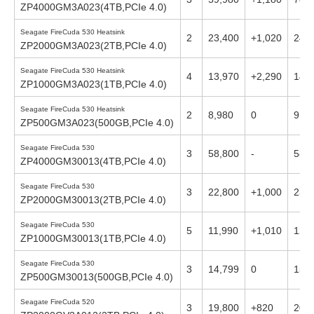
ZP4000GM3A023(4TB,PCIe 4.0)
Seagate FireCuda 530 Heatsink
2
23,400
+1,020
24,
ZP2000GM3A023(2TB,PCIe 4.0)
Seagate FireCuda 530 Heatsink
4
13,970
+2,290
14,
ZP1000GM3A023(1TB,PCIe 4.0)
Seagate FireCuda 530 Heatsink
2
8,980
0
9,55
ZP500GM3A023(500GB,PCIe 4.0)
Seagate FireCuda 530
3
58,800
-
58,
ZP4000GM30013(4TB,PCIe 4.0)
Seagate FireCuda 530
3
22,800
+1,000
23,
ZP2000GM30013(2TB,PCIe 4.0)
Seagate FireCuda 530
5
11,990
+1,010
12,
ZP1000GM30013(1TB,PCIe 4.0)
Seagate FireCuda 530
3
14,799
0
15,
ZP500GM30013(500GB,PCIe 4.0)
Seagate FireCuda 520
3
19,800
+820
20,