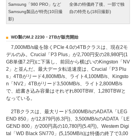
Samsung「980 PRO」など
全体の特価終了後、一部で独
Samsung製品が特売(10日撮
自の特売も(18日撮影)
影)
WD製のM.2 2230・2TBが販売開始
7,000MB/s級を除くPCIe 4.0の4TBクラスは、現在2モ
デルのみ。Crucial「P3 Plus」が2,700円安の28,980円(1
GB単価7.2円)に下落し、前回から横ばいのKingston「NV
2」と並んだ。最大データ転送速度は、Crucial「P3 Plu
s」4TBがリード4,800MB/s、ライト4,100MB/s、Kingsto
n「NV2」4TBがリード3,500MB/s、ライト2,800MB/s
で、総書き込み容量はそれぞれ800TBW、1,280TBWと
なっている。
2TBクラスは、最大リード5,000MB/sのADATA「LEG
END 850」が12,879円(6.3円)、3,500MB/sのADATA「LE
GEND 800」が200円高の10,780円(5.4円)。Western Digi
tal「WD Black SN770」(5,150MB/s)は特価の終了で3,00