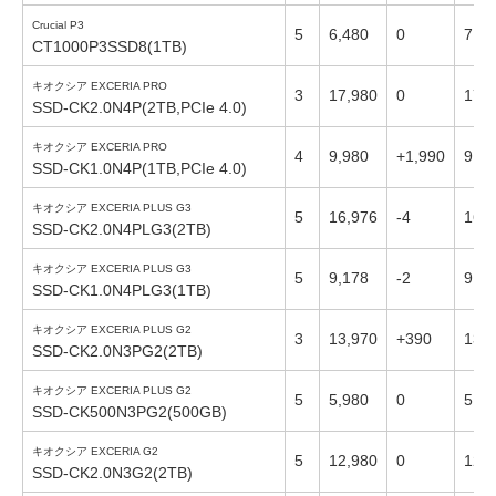
Crucial P3
5
6,480
0
7,90
CT1000P3SSD8(1TB)
キオクシア EXCERIA PRO
3
17,980
0
17,
SSD-CK2.0N4P(2TB,PCIe 4.0)
キオクシア EXCERIA PRO
4
9,980
+1,990
9,98
SSD-CK1.0N4P(1TB,PCIe 4.0)
キオクシア EXCERIA PLUS G3
5
16,976
-4
16,
SSD-CK2.0N4PLG3(2TB)
キオクシア EXCERIA PLUS G3
5
9,178
-2
9,17
SSD-CK1.0N4PLG3(1TB)
キオクシア EXCERIA PLUS G2
3
13,970
+390
13,
SSD-CK2.0N3PG2(2TB)
キオクシア EXCERIA PLUS G2
5
5,980
0
5,98
SSD-CK500N3PG2(500GB)
キオクシア EXCERIA G2
5
12,980
0
12,
SSD-CK2.0N3G2(2TB)