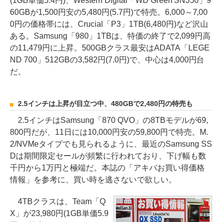
(1GB単価5.4円)、Western Digital「WD Green SN350」9
60GBが1,500円安の5,480円(5.7円)で特売。6,000～7,00
0円の価格帯には、Crucial「P3」1TB(6,480円)など沢山
ある。Samsung「980」1TBは、特価の終了で2,099円高
の11,479円に上昇。500GBクラス最安はADATA「LEGE
ND 700」512GBの3,582円(7.0円)で、中心は4,000円台
だ。
2.5インチは上昇が目立つ中、480GBで2,480円の特売も
2.5インチはSamsung「870 QVO」の8TBモデルが69,
800円だが、11日には10,000円安の59,800円で特売。M.
2/NVMeタイプでも見られるように、最近のSamsung SS
Dは期間限定セールが頻繁に行われており、下げ幅も数
千円から1万円と極端だ。本誌の「アキバお買い得価格
情報」を参考に、買い時を逃さないで欲しい。
4TBクラスは、Team「Q
X」が23,980円(1GB単価5.9