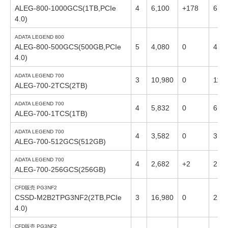
ALEG-800-1000GCS(1TB,PCIe
4
6,100
+178
6,53
4.0)
ADATA LEGEND 800
ALEG-800-500GCS(500GB,PCIe
5
4,080
0
4,40
4.0)
ADATA LEGEND 700
3
10,980
0
11,7
ALEG-700-2TCS(2TB)
ADATA LEGEND 700
4
5,832
0
6,21
ALEG-700-1TCS(1TB)
ADATA LEGEND 700
4
3,582
0
3,98
ALEG-700-512GCS(512GB)
ADATA LEGEND 700
4
2,682
+2
2,90
ALEG-700-256GCS(256GB)
CFD販売 PG3NF2
CSSD-M2B2TPG3NF2(2TB,PCIe
3
16,980
0
22,
4.0)
CFD販売 PG3NF2