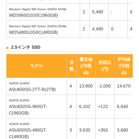
Western Digital WD Green SN350 NVMe
2
5,480
-
6,23
WDS960G2G0C(960GB)
Western Digital WD Green SN350 NVMe
2
4,480
0
4,73
WDS480G2G0C(480GB)
2.5インチ SSD
最安値
平均値
店
前回比
モデル
(円/税
(円/税
数
(円)
込)
込)
ADATA SU650
4
13,800
-1,000
14,670
-
ASU650SS-2TT-R(2TB)
ADATA SU650
ASU650SS-960GT-
4
6,102
+122
6,640
+
C(960GB)
ADATA SU650
ASU650SS-480GT-
3
3,630
+350
3,680
+
C(480GB)