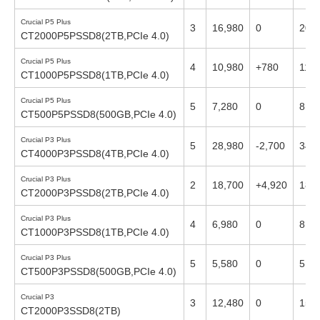
Crucial P5 Plus
3
16,980
0
20,
CT2000P5PSSD8(2TB,PCIe 4.0)
Crucial P5 Plus
4
10,980
+780
11,2
CT1000P5PSSD8(1TB,PCIe 4.0)
Crucial P5 Plus
5
7,280
0
8,36
CT500P5PSSD8(500GB,PCIe 4.0)
Crucial P3 Plus
5
28,980
-2,700
34,
CT4000P3PSSD8(4TB,PCIe 4.0)
Crucial P3 Plus
2
18,700
+4,920
18,
CT2000P3PSSD8(2TB,PCIe 4.0)
Crucial P3 Plus
4
6,980
0
8,33
CT1000P3PSSD8(1TB,PCIe 4.0)
Crucial P3 Plus
5
5,580
0
5,76
CT500P3PSSD8(500GB,PCIe 4.0)
Crucial P3
3
12,480
0
15,
CT2000P3SSD8(2TB)