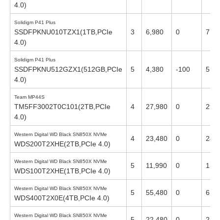
4.0)
Solidigm P41 Plus
SSDFPKNU010TZX1(1TB,PCIe
3
6,980
0
7,81
4.0)
Solidigm P41 Plus
SSDFPKNU512GZX1(512GB,PCIe
5
4,380
-100
5,17
4.0)
Team MP44S
TM5FF3002T0C101(2TB,PCIe
4
27,980
0
29,
4.0)
Western Digital WD Black SN850X NVMe
4
23,480
0
24,
WDS200T2XHE(2TB,PCIe 4.0)
Western Digital WD Black SN850X NVMe
5
11,990
0
13,
WDS100T2XHE(1TB,PCIe 4.0)
Western Digital WD Black SN850X NVMe
5
55,480
0
61,
WDS400T2X0E(4TB,PCIe 4.0)
Western Digital WD Black SN850X NVMe
5
22,480
0
24,