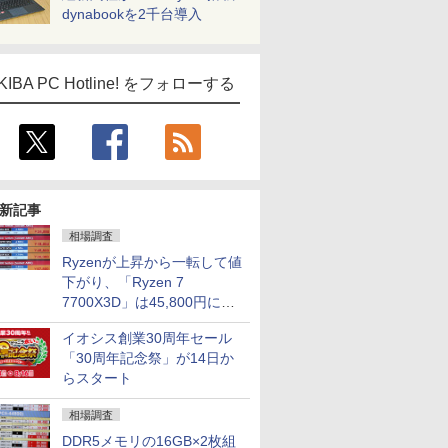
dynabookを2千台導入
KIBA PC Hotline! をフォローする
新記事
相場調査
Ryzenが上昇から一転して値
下がり、「Ryzen 7
7700X3D」は45,800円に急
落し「Ryzen 7 7800X3D」
イオシス創業30周年セール
との価格逆転解消 [8月前半の
「30周年記念祭」が14日か
CPU価格]
らスタート
相場調査
DDR5メモリの16GB×2枚組