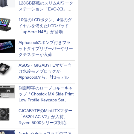
128GB搭載のスリムAIワーク
ステーション「EVO-X3」が
GMKtecから
10個のLCDボタン、4個のダ
イヤルを備えたLCDパッド
「upHere N4E」が登場
Alphacoolのポンプ付きフラ
ットタイプリザーバーやリー
クテスターが入荷
ASUS・GIGABYTEマザー向
け水冷モノブロックが
Alphacoolから、計3モデル
側面印字のロープロキーキャ
ップ「Chosfox MX Side Print
Low Profile Keycaps Set」
GIGABYTEのMini-ITXマザー
「A520I AC V2」が入荷、
Ryzen 5000シリーズ対応
Noctua×Pulsarコラボのファ