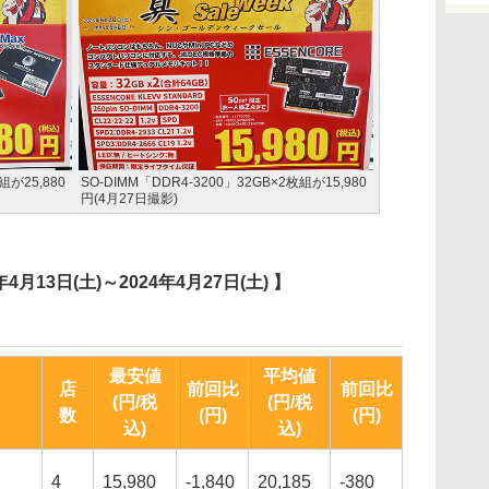
組が25,880
SO-DIMM「DDR4-3200」32GB×2枚組が15,980
円(4月27日撮影)
4月13日(土)～2024年4月27日(土) 】
最安値
平均値
店
前回比
前回比
(円/税
(円/税
数
(円)
(円)
込)
込)
4
15,980
-1,840
20,185
-380