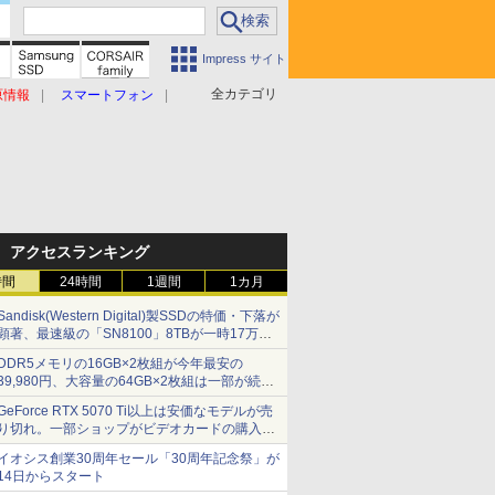
Impress サイト
全カテゴリ
原情報
スマートフォン
アクセスランキング
時間
24時間
1週間
1カ月
Sandisk(Western Digital)製SSDの特価・下落が
顕著、最速級の「SN8100」8TBが一時17万円
割れ [8月前半のSSD価格]
DDR5メモリの16GB×2枚組が今年最安の
39,980円、大容量の64GB×2枚組は一部が続騰
[8月前半のメモリ価格]
GeForce RTX 5070 Ti以上は安価なモデルが売
り切れ。一部ショップがビデオカードの購入制
限を実施したニュースが注目を集める AKIBA
イオシス創業30周年セール「30周年記念祭」が
PC Hotline! 先週のアクセスランキング 26年7月
14日からスタート
27日～26年8月3日