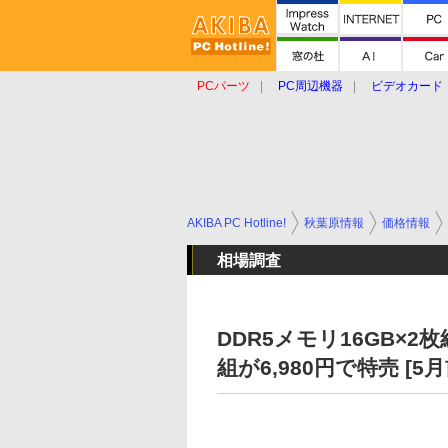
PCパーツ
PC周辺機器
ビデオカード
タブレット
おもしろグッズ
ショップ
AKIBA PC Hotline!
秋葉原情報
価格情報
相場調査
DDR5メモリ16GB×2枚
組が6,980円で特売 [