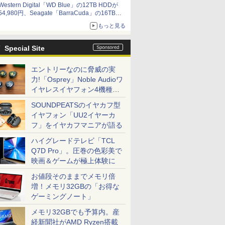
Western Digital「WD Blue」の12TB HDDが
54,980円、Seagate「BarraCuda」の16TB
HDDが64,980円などが特売、NAS・ビジネス向
もっと見る
けは上昇傾向 [8月前半のHDD価格]
Special Site
エントリーなのに脅威の実
力!「Osprey」Noble Audioワ
イヤレスイヤフォン4機種を
一気に聴く
SOUNDPEATSのイヤカフ型
イヤフォン「UU2イヤーカ
フ」をイヤカフマニアが語る
ハイグレードテレビ「TCL
Q7D Pro」。圧巻の色彩美で
映画＆ゲームが極上体験に
お値段そのままでメモリ倍
増！メモリ32GBの「お得な
ゲーミングノート」
メモリ32GBでも予算内。産
経新聞社がAMD Ryzen搭載