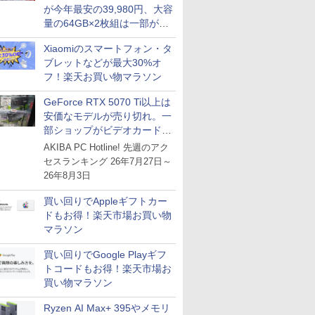
が今年最安の39,980円、大容
量の64GB×2枚組は一部が続
騰 [8月前半のメモリ価格]
Xiaomiのスマートフォン・タ
ブレットなどが最大30%オ
フ！楽天お買い物マラソン
GeForce RTX 5070 Ti以上は
安価なモデルが売り切れ。一
部ショップがビデオカードの
購入制限を実施したニュース
AKIBA PC Hotline! 先週のアク
が注目を集める
セスランキング 26年7月27日～
26年8月3日
買い回りでAppleギフトカー
ドもお得！楽天市場お買い物
マラソン
買い回りでGoogle Playギフ
トコードもお得！楽天市場お
買い物マラソン
Ryzen AI Max+ 395やメモリ