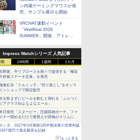
ン内蔵ゲーミングマウスが発
売、サンプル展示も開始
VRCHAT連動イベント
「VketReal 2026
SUMMER」開催、アトレ秋
葉原で「アイドルマスター」
コラボ、マイクラ/ROBLOX
Impress Watchシリーズ 人気記事
の「プログラミング体験会」
がソフマップで開催など～
時間
24時間
1週間
1カ月
最近の秋葉原 イベント/ポッ
吉野家、牛リブロースを熱々で提供する「極旨
プストア編～
牛鉄板ステーキ定食」を発売
鎌倉紅谷「クルミッ子」“切り落とし”をオンラ
インショップで限定販売
水を飲まずにビールを飲むと倒れる「ふらつく
ビアグラスbyよなよなエール」
本日発売「スヌーピー」圧縮収納ポーチ。ファ
スナー閉めるだけで着替えや荷物がスリムにま
とまる
ホンダ、2027年3月期第1四半期決算の営業利益
5307億円で過去最高を記録
もっと見る