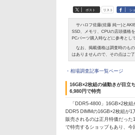
ポスト
リスト
シ
サハロフ佐藤(佐藤 純一)とAKIBA
SSD、メモリ、CPUの店頭価
PCパーツ購入時などに参考とし
なお、掲載価格は調査時のもの
はありませんので、その点はご了
・相場調査記事一覧ページ
16GB×2枚組の値動きが目立ち、「
6,980円で特売
「DDR5-4800」16GB×2枚組が
DDR5 DIMMの16GB×2枚
販売されるのは正月特価だった1月3日(
で特売するショップもあり、今