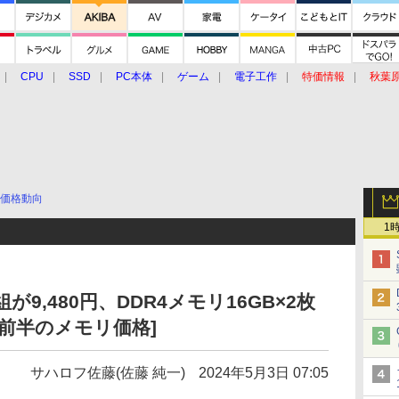
CPU
SSD
PC本体
ゲーム
電子工作
特価情報
秋葉
グルメ
イベント
価格動向
価格動向
1
組が9,480円、DDR4メモリ16GB×2枚
5月前半のメモリ価格]
サハロフ佐藤(佐藤 純一)
2024年5月3日 07:05